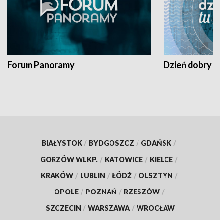
Forum Panoramy
Dzień dobry t
BIAŁYSTOK
/
BYDGOSZCZ
/
GDAŃSK
/
GORZÓW WLKP.
/
KATOWICE
/
KIELCE
/
KRAKÓW
/
LUBLIN
/
ŁÓDŹ
/
OLSZTYN
/
OPOLE
/
POZNAŃ
/
RZESZÓW
/
SZCZECIN
/
WARSZAWA
/
WROCŁAW