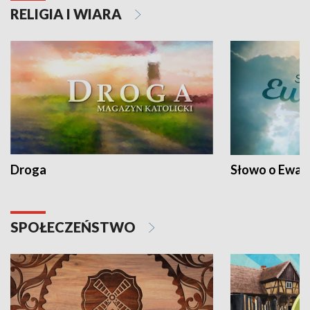
RELIGIA I WIARA
Droga
Słowo o Ewang
SPOŁECZEŃSTWO