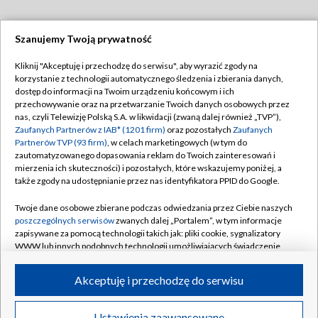
Szanujemy Twoją prywatność
Dołącz do nas:
Kliknij "Akceptuję i przechodzę do serwisu", aby wyrazić zgody na
korzystanie z technologii automatycznego śledzenia i zbierania danych,
TVP
dostęp do informacji na Twoim urządzeniu końcowym i ich
Abonament TVP
przechowywanie oraz na przetwarzanie Twoich danych osobowych przez
Regulamin TVP
nas, czyli Telewizję Polską S.A. w likwidacji (zwaną dalej również „TVP”),
Emisja w TVP
Zaufanych Partnerów z IAB* (1201 firm)
oraz pozostałych
Zaufanych
Polityka prywatności
Partnerów TVP (93 firm)
, w celach marketingowych (w tym do
Centrum informacji TVP
Moje zgody
zautomatyzowanego dopasowania reklam do Twoich zainteresowań i
mierzenia ich skuteczności) i pozostałych, które wskazujemy poniżej, a
Naziemna Telewizja Cyfrowa
Pomoc
także zgody na udostępnianie przez nas identyfikatora PPID do Google.
Sklep TVP
Biuro reklamy
Twoje dane osobowe zbierane podczas odwiedzania przez Ciebie naszych
Rada Programowa
poszczególnych serwisów
zwanych dalej „Portalem”, w tym informacje
Kontakt
zapisywane za pomocą technologii takich jak: pliki cookie, sygnalizatory
System NOS
WWW lub innych podobnych technologii umożliwiających świadczenie
dopasowanych i bezpiecznych usług, personalizację treści oraz reklam,
Informacje o nadawcy
Kanały
udostępnianie funkcji mediów społecznościowych oraz analizowanie
Akceptuję i przechodzę do serwisu
ruchu w Internecie.
Program dla prasy
©2026 Telewizja Polska S.A. w likwidacji
Biuro Reklamy
Twoje dane osobowe zbierane podczas odwiedzania przez Ciebie
Ustawienia zaawansowane