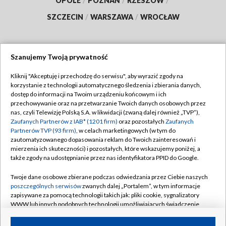
OPOLE
/
POZNAŃ
/
RZESZÓW
/
SZCZECIN
/
WARSZAWA
/
WROCŁAW
Szanujemy Twoją prywatność
Dołącz do nas:
Kliknij "Akceptuję i przechodzę do serwisu", aby wyrazić zgody na
korzystanie z technologii automatycznego śledzenia i zbierania danych,
TVP
dostęp do informacji na Twoim urządzeniu końcowym i ich
Abonament TVP
przechowywanie oraz na przetwarzanie Twoich danych osobowych przez
Regulamin TVP
nas, czyli Telewizję Polską S.A. w likwidacji (zwaną dalej również „TVP”),
Emisja w TVP
Zaufanych Partnerów z IAB* (1201 firm)
oraz pozostałych
Zaufanych
Polityka prywatności
Partnerów TVP (93 firm)
, w celach marketingowych (w tym do
Centrum informacji TVP
Moje zgody
zautomatyzowanego dopasowania reklam do Twoich zainteresowań i
mierzenia ich skuteczności) i pozostałych, które wskazujemy poniżej, a
Naziemna Telewizja Cyfrowa
Pomoc
także zgody na udostępnianie przez nas identyfikatora PPID do Google.
Sklep TVP
Biuro reklamy
Twoje dane osobowe zbierane podczas odwiedzania przez Ciebie naszych
Rada Programowa
poszczególnych serwisów
zwanych dalej „Portalem”, w tym informacje
Kontakt
zapisywane za pomocą technologii takich jak: pliki cookie, sygnalizatory
System NOS
WWW lub innych podobnych technologii umożliwiających świadczenie
dopasowanych i bezpiecznych usług, personalizację treści oraz reklam,
Informacje o nadawcy
Kanały
udostępnianie funkcji mediów społecznościowych oraz analizowanie