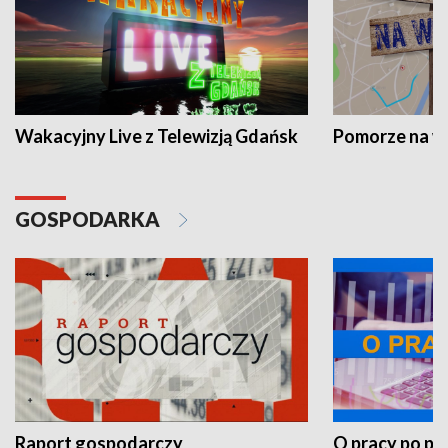
Wakacyjny Live z Telewizją Gdańsk
Pomorze na 
GOSPODARKA
Raport gospodarczy
O pracy po pr