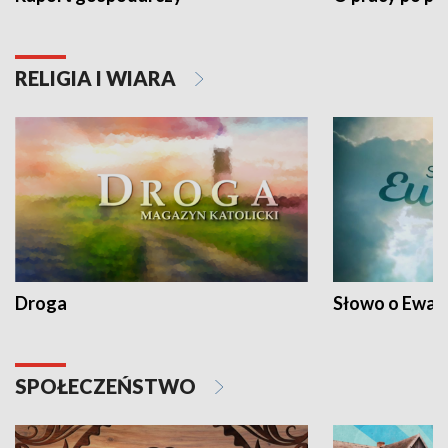
RELIGIA I WIARA
Droga
Słowo o Ewang
SPOŁECZEŃSTWO