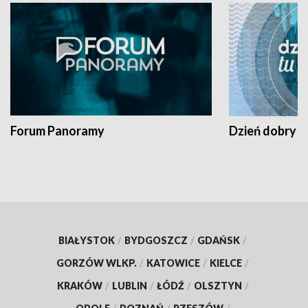
Forum Panoramy
Dzień dobry t
BIAŁYSTOK
/
BYDGOSZCZ
/
GDAŃSK
/
GORZÓW WLKP.
/
KATOWICE
/
KIELCE
/
KRAKÓW
/
LUBLIN
/
ŁÓDŹ
/
OLSZTYN
/