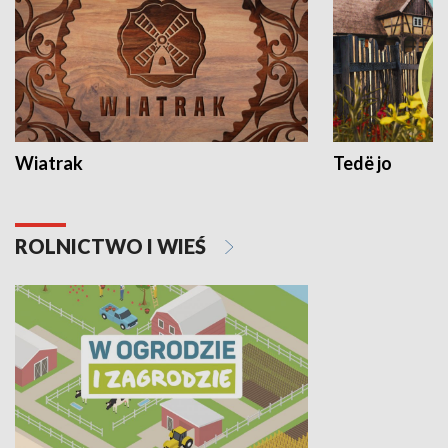
Wiatrak
Tedë jo
ROLNICTWO I WIEŚ