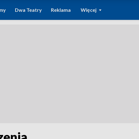
amy
Dwa Teatry
Reklama
Więcej
zenia