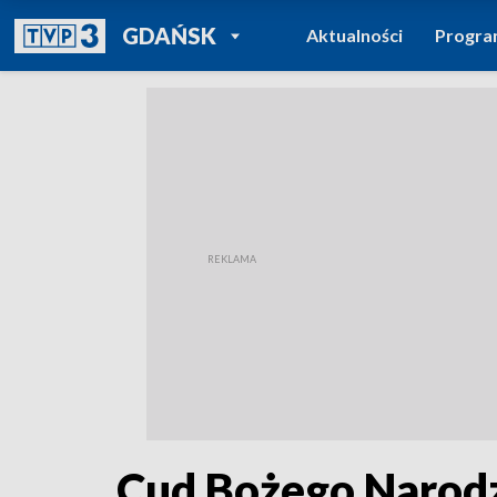
POWRÓT DO
GDAŃSK
Aktualności
Progr
TVP REGIONY
Cud Bożego Narod