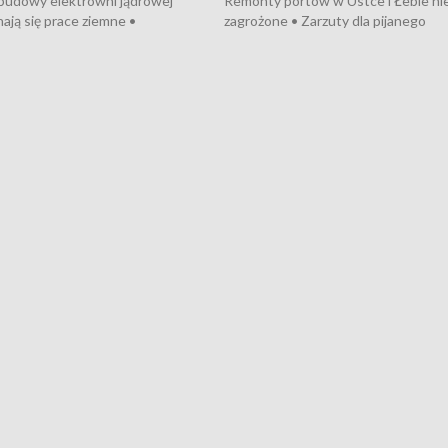
 budowy elektrowni jądrowej
Remonty portów w Ustce i Łebie ni
ają się prace ziemne •
zagrożone • Zarzuty dla pijanego
o umowę na budowę obwodnicy
kierowcy ciągnika • Protest
u Gdańskiego • Za kilka dni
poszkodowanych przez dewelopera
e ORP „Wicher” • 18 milionów
Gdyni • Milion zł dla dzieci z UCK od
a inwestycje w szkołach w Rumi
Cancer Fighters • Efekty wpisu Gdy
owie • Nowy sprzęt
Listę UNESCO • Kaszubscy kuczerz
iczny dla Puckiego Szpitala • Na
witali Tour de Pologne
znów rekordowe upały