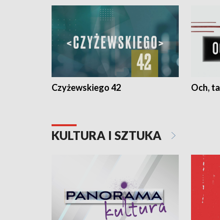
Czyżewskiego 42
Och, ta
KULTURA I SZTUKA