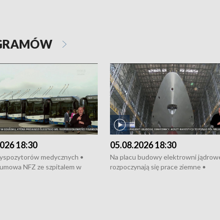
OGRAMÓW
026 18:30
05.08.2026 18:30
dyspozytorów medycznych •
Na placu budowy elektrowni jądrow
umowa NFZ ze szpitalem w
rozpoczynają się prace ziemne •
• Otwarto Morski Terminal
Podpisano umowę na budowę obwo
nkowy • Budowa morskiej farmy
Starogardu Gdańskiego • Za kilka dn
 • Korki na gdańskich Stogach •
wodowanie ORP „Wicher” • 18 mili
czne zachowania na torach •
złotych na inwestycje w szkołach w
nowych „trajtków” dla Gdyni
i Wejherowie • Nowy sprzęt