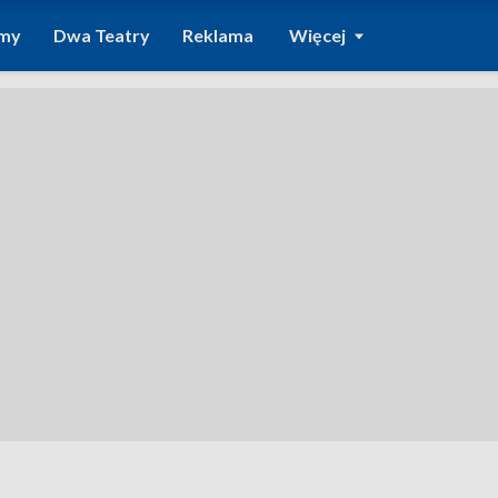
amy
Dwa Teatry
Reklama
Więcej