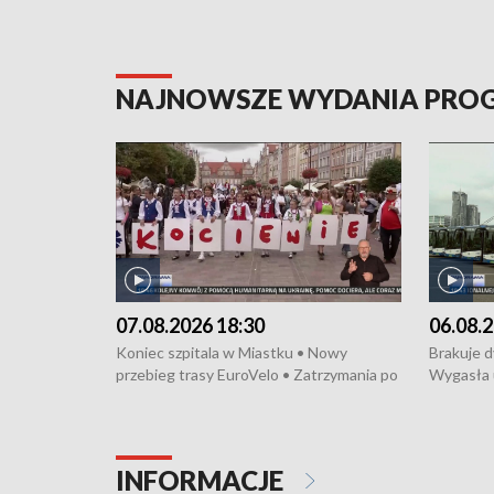
NAJNOWSZE WYDANIA PR
07.08.2026 18:30
06.08.2
Koniec szpitala w Miastku • Nowy
Brakuje 
przebieg trasy EuroVelo • Zatrzymania po
Wygasła 
bójce w Kościerzynie • Mieszkańcy
Miastku 
protestują przeciwko budowie trasy
Przeładu
tramwajowej • Kolejne konwoje
wiatrowej
humanitarne z Trójmiasta na Ukrainę •
Niebezpie
INFORMACJE
Święto Kociewia na Jarmarku św.
Dziewięć 