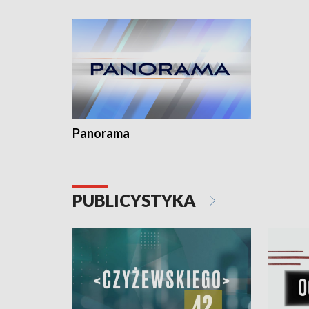
Dominika • Gdynia z lat 30. w
fotoplastikonie
Panorama
PUBLICYSTYKA