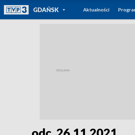
POWRÓT DO
GDAŃSK
Aktualności
Progr
TVP REGIONY
odc. 26.11.2021