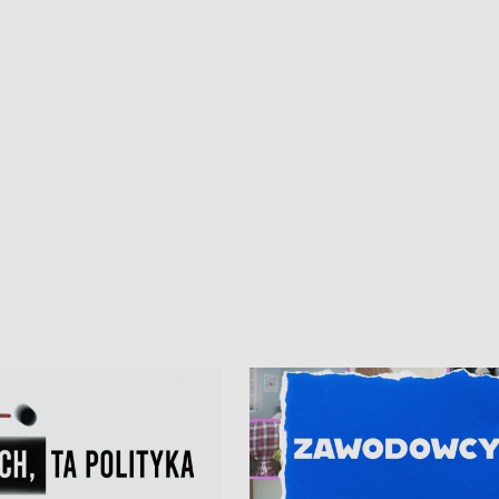
kardiologiczny dla Puckiego Szpitala
Pomorzu znów rekordowe upały