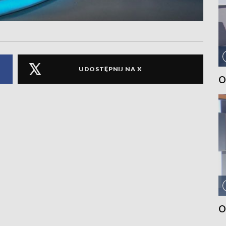
UDOSTĘPNIJ NA X
O
O