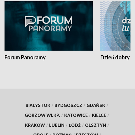
Forum Panoramy
Dzień dobry t
BIAŁYSTOK
/
BYDGOSZCZ
/
GDAŃSK
/
GORZÓW WLKP.
/
KATOWICE
/
KIELCE
/
KRAKÓW
/
LUBLIN
/
ŁÓDŹ
/
OLSZTYN
/