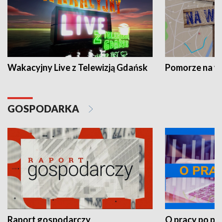
Wakacyjny Live z Telewizją Gdańsk
Pomorze na 
GOSPODARKA
Raport gospodarczy
O pracy po pr