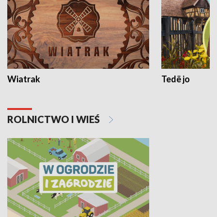
Wiatrak
Tedë jo
ROLNICTWO I WIEŚ