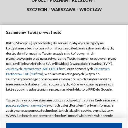
OPOLE
/
POZNAŃ
/
RZESZÓW
/
SZCZECIN
/
WARSZAWA
/
WROCŁAW
Szanujemy Twoją prywatność
Dołącz do nas:
Kliknij "Akceptuję i przechodzę do serwisu", aby wyrazić zgody na
korzystanie z technologii automatycznego śledzenia i zbierania danych,
TVP
dostęp do informacji na Twoim urządzeniu końcowym i ich
Abonament TVP
przechowywanie oraz na przetwarzanie Twoich danych osobowych przez
Regulamin TVP
nas, czyli Telewizję Polską S.A. w likwidacji (zwaną dalej również „TVP”),
Emisja w TVP
Zaufanych Partnerów z IAB* (1201 firm)
oraz pozostałych
Zaufanych
Polityka prywatności
Partnerów TVP (93 firm)
, w celach marketingowych (w tym do
Centrum informacji TVP
Moje zgody
zautomatyzowanego dopasowania reklam do Twoich zainteresowań i
mierzenia ich skuteczności) i pozostałych, które wskazujemy poniżej, a
Naziemna Telewizja Cyfrowa
Pomoc
także zgody na udostępnianie przez nas identyfikatora PPID do Google.
Sklep TVP
Biuro reklamy
Twoje dane osobowe zbierane podczas odwiedzania przez Ciebie naszych
Rada Programowa
poszczególnych serwisów
zwanych dalej „Portalem”, w tym informacje
Kontakt
zapisywane za pomocą technologii takich jak: pliki cookie, sygnalizatory
System NOS
WWW lub innych podobnych technologii umożliwiających świadczenie
dopasowanych i bezpiecznych usług, personalizację treści oraz reklam,
Informacje o nadawcy
Kanały
udostępnianie funkcji mediów społecznościowych oraz analizowanie