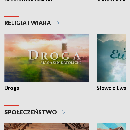
RELIGIA I WIARA
Droga
Słowo o Ewang
SPOŁECZEŃSTWO