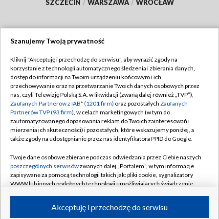
SZCZECIN
/
WARSZAWA
/
WROCŁAW
Szanujemy Twoją prywatność
Dołącz do nas:
Kliknij "Akceptuję i przechodzę do serwisu", aby wyrazić zgody na
korzystanie z technologii automatycznego śledzenia i zbierania danych,
TVP
dostęp do informacji na Twoim urządzeniu końcowym i ich
Abonament TVP
przechowywanie oraz na przetwarzanie Twoich danych osobowych przez
Regulamin TVP
nas, czyli Telewizję Polską S.A. w likwidacji (zwaną dalej również „TVP”),
Emisja w TVP
Polityka prywatności
Zaufanych Partnerów z IAB* (1201 firm)
oraz pozostałych
Zaufanych
Partnerów TVP (93 firm)
, w celach marketingowych (w tym do
Centrum informacji TVP
Moje zgody
zautomatyzowanego dopasowania reklam do Twoich zainteresowań i
mierzenia ich skuteczności) i pozostałych, które wskazujemy poniżej, a
Naziemna Telewizja Cyfrowa
Pomoc
także zgody na udostępnianie przez nas identyfikatora PPID do Google.
Sklep TVP
Biuro reklamy
Twoje dane osobowe zbierane podczas odwiedzania przez Ciebie naszych
Rada Programowa
Kontakt
poszczególnych serwisów
zwanych dalej „Portalem”, w tym informacje
zapisywane za pomocą technologii takich jak: pliki cookie, sygnalizatory
System NOS
WWW lub innych podobnych technologii umożliwiających świadczenie
dopasowanych i bezpiecznych usług, personalizację treści oraz reklam,
Informacje o nadawcy
Kanały
udostępnianie funkcji mediów społecznościowych oraz analizowanie
Akceptuję i przechodzę do serwisu
ruchu w Internecie.
Program dla prasy