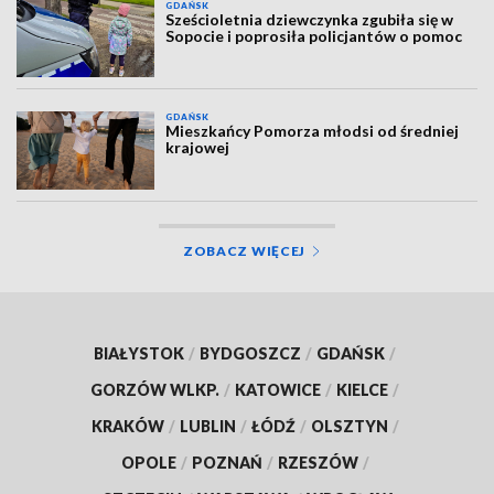
GDAŃSK
Sześcioletnia dziewczynka zgubiła się w
Sopocie i poprosiła policjantów o pomoc
GDAŃSK
Mieszkańcy Pomorza młodsi od średniej
krajowej
ZOBACZ WIĘCEJ
BIAŁYSTOK
/
BYDGOSZCZ
/
GDAŃSK
/
GORZÓW WLKP.
/
KATOWICE
/
KIELCE
/
KRAKÓW
/
LUBLIN
/
ŁÓDŹ
/
OLSZTYN
/
OPOLE
/
POZNAŃ
/
RZESZÓW
/