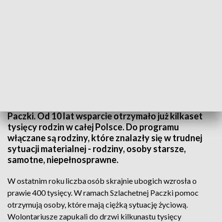
Finał Szlachetnej Paczki
Trwa weekend cudów - czyli finał Szlachetnej
Paczki. Od 10 lat wsparcie otrzymało już kilkaset
tysięcy rodzin w całej Polsce. Do programu
włączane są rodziny, które znalazły się w trudnej
sytuacji materialnej - rodziny, osoby starsze,
samotne, niepełnosprawne.
W ostatnim roku liczba osób skrajnie ubogich wzrosła o
prawie 400 tysięcy. W ramach Szlachetnej Paczki pomoc
otrzymują osoby, które mają ciężką sytuację życiową.
Wolontariusze zapukali do drzwi kilkunastu tysięcy