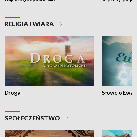
RELIGIA I WIARA
Droga
Słowo o Ewang
SPOŁECZEŃSTWO