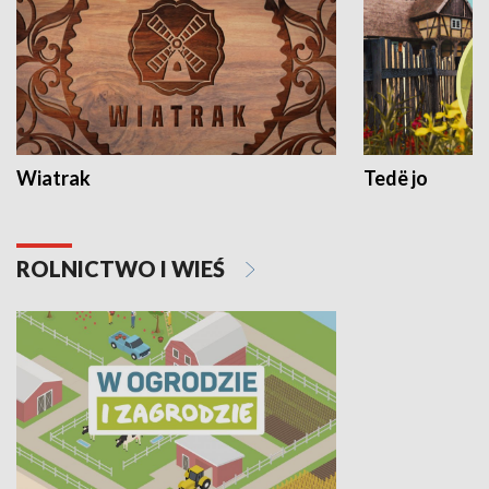
Wiatrak
Tedë jo
ROLNICTWO I WIEŚ