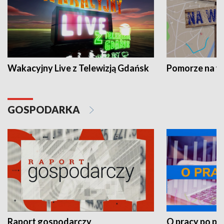
Wakacyjny Live z Telewizją Gdańsk
Pomorze na 
GOSPODARKA
Raport gospodarczy
O pracy po pr