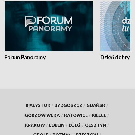
Forum Panoramy
Dzień dobry t
BIAŁYSTOK
/
BYDGOSZCZ
/
GDAŃSK
/
GORZÓW WLKP.
/
KATOWICE
/
KIELCE
/
KRAKÓW
/
LUBLIN
/
ŁÓDŹ
/
OLSZTYN
/