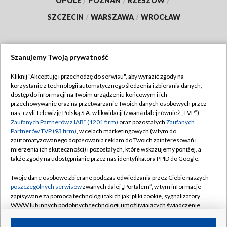
OPOLE
/
POZNAŃ
/
RZESZÓW
/
SZCZECIN
/
WARSZAWA
/
WROCŁAW
Szanujemy Twoją prywatność
Dołącz do nas:
Kliknij "Akceptuję i przechodzę do serwisu", aby wyrazić zgody na
korzystanie z technologii automatycznego śledzenia i zbierania danych,
TVP
dostęp do informacji na Twoim urządzeniu końcowym i ich
Abonament TVP
przechowywanie oraz na przetwarzanie Twoich danych osobowych przez
Regulamin TVP
nas, czyli Telewizję Polską S.A. w likwidacji (zwaną dalej również „TVP”),
Emisja w TVP
Zaufanych Partnerów z IAB* (1201 firm)
oraz pozostałych
Zaufanych
Polityka prywatności
Partnerów TVP (93 firm)
, w celach marketingowych (w tym do
Centrum informacji TVP
Moje zgody
zautomatyzowanego dopasowania reklam do Twoich zainteresowań i
mierzenia ich skuteczności) i pozostałych, które wskazujemy poniżej, a
Naziemna Telewizja Cyfrowa
Pomoc
także zgody na udostępnianie przez nas identyfikatora PPID do Google.
Sklep TVP
Biuro reklamy
Twoje dane osobowe zbierane podczas odwiedzania przez Ciebie naszych
Rada Programowa
poszczególnych serwisów
zwanych dalej „Portalem”, w tym informacje
Kontakt
zapisywane za pomocą technologii takich jak: pliki cookie, sygnalizatory
System NOS
WWW lub innych podobnych technologii umożliwiających świadczenie
dopasowanych i bezpiecznych usług, personalizację treści oraz reklam,
Informacje o nadawcy
Kanały
udostępnianie funkcji mediów społecznościowych oraz analizowanie