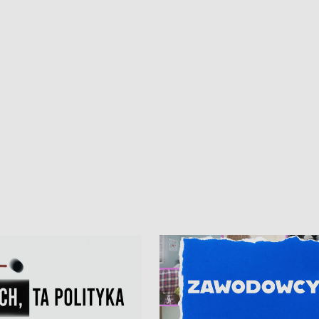
iczny dla Puckiego Szpitala • Na
witali Tour de Pologne
znów rekordowe upały