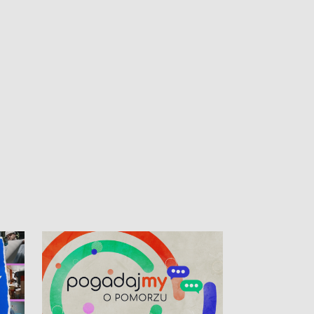
kibiców na trasie przejazdu peletonu
Tour de Pologne przez Kaszuby