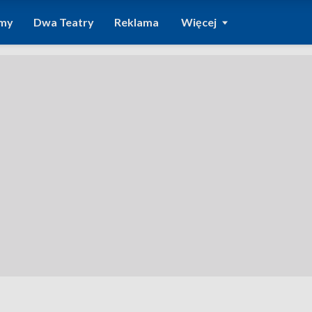
amy
Dwa Teatry
Reklama
Więcej