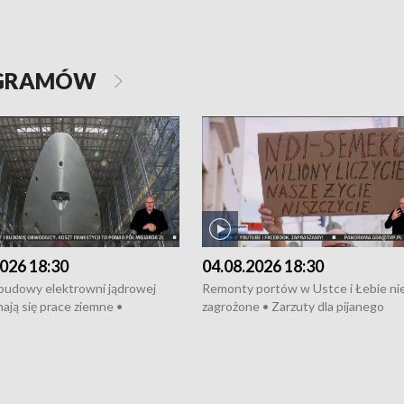
OGRAMÓW
026 18:30
04.08.2026 18:30
 budowy elektrowni jądrowej
Remonty portów w Ustce i Łebie ni
ają się prace ziemne •
zagrożone • Zarzuty dla pijanego
o umowę na budowę obwodnicy
kierowcy ciągnika • Protest
u Gdańskiego • Za kilka dni
poszkodowanych przez dewelopera
e ORP „Wicher” • 18 milionów
Gdyni • Milion zł dla dzieci z UCK od
a inwestycje w szkołach w Rumi
Cancer Fighters • Efekty wpisu Gdy
owie • Nowy sprzęt
Listę UNESCO • Kaszubscy kuczerz