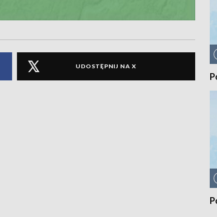
UDOSTĘPNIJ NA X
P
P