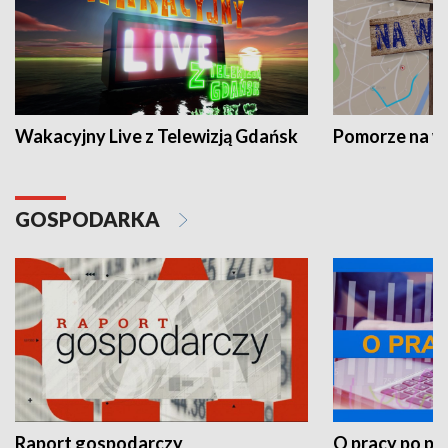
Wakacyjny Live z Telewizją Gdańsk
Pomorze na 
GOSPODARKA
Raport gospodarczy
O pracy po pr