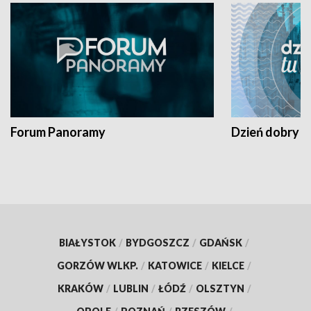
Forum Panoramy
Dzień dobry t
BIAŁYSTOK
/
BYDGOSZCZ
/
GDAŃSK
/
GORZÓW WLKP.
/
KATOWICE
/
KIELCE
/
KRAKÓW
/
LUBLIN
/
ŁÓDŹ
/
OLSZTYN
/