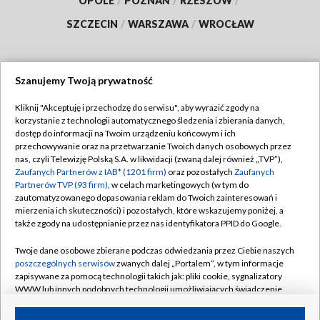
OPOLE
/
POZNAŃ
/
RZESZÓW
/
SZCZECIN
/
WARSZAWA
/
WROCŁAW
Szanujemy Twoją prywatność
Dołącz do nas:
Kliknij "Akceptuję i przechodzę do serwisu", aby wyrazić zgody na
korzystanie z technologii automatycznego śledzenia i zbierania danych,
TVP
dostęp do informacji na Twoim urządzeniu końcowym i ich
Abonament TVP
przechowywanie oraz na przetwarzanie Twoich danych osobowych przez
Regulamin TVP
nas, czyli Telewizję Polską S.A. w likwidacji (zwaną dalej również „TVP”),
Emisja w TVP
Zaufanych Partnerów z IAB* (1201 firm)
oraz pozostałych
Zaufanych
Polityka prywatności
Partnerów TVP (93 firm)
, w celach marketingowych (w tym do
Centrum informacji TVP
Moje zgody
zautomatyzowanego dopasowania reklam do Twoich zainteresowań i
mierzenia ich skuteczności) i pozostałych, które wskazujemy poniżej, a
Naziemna Telewizja Cyfrowa
Pomoc
także zgody na udostępnianie przez nas identyfikatora PPID do Google.
Sklep TVP
Biuro reklamy
Twoje dane osobowe zbierane podczas odwiedzania przez Ciebie naszych
Rada Programowa
poszczególnych serwisów
zwanych dalej „Portalem”, w tym informacje
Kontakt
zapisywane za pomocą technologii takich jak: pliki cookie, sygnalizatory
System NOS
WWW lub innych podobnych technologii umożliwiających świadczenie
dopasowanych i bezpiecznych usług, personalizację treści oraz reklam,
Informacje o nadawcy
Kanały
udostępnianie funkcji mediów społecznościowych oraz analizowanie