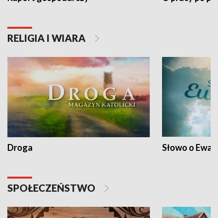
RELIGIA I WIARA
Droga
Słowo o Ewang
SPOŁECZEŃSTWO