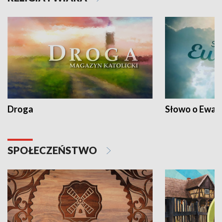
Droga
Słowo o Ewang
SPOŁECZEŃSTWO