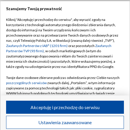
Szanujemy Twoją prywatność
Dołącz do nas:
Kliknij "Akceptuję i przechodzę do serwisu", aby wyrazić zgody na
korzystanie z technologii automatycznego śledzenia i zbierania danych,
TVP
dostęp do informacji na Twoim urządzeniu końcowym i ich
Abonament TVP
przechowywanie oraz na przetwarzanie Twoich danych osobowych przez
Regulamin TVP
nas, czyli Telewizję Polską S.A. w likwidacji (zwaną dalej również „TVP”),
Emisja w TVP
Zaufanych Partnerów z IAB* (1201 firm)
oraz pozostałych
Zaufanych
Polityka prywatności
Partnerów TVP (93 firm)
, w celach marketingowych (w tym do
Centrum informacji TVP
Moje zgody
zautomatyzowanego dopasowania reklam do Twoich zainteresowań i
mierzenia ich skuteczności) i pozostałych, które wskazujemy poniżej, a
Naziemna Telewizja Cyfrowa
Pomoc
także zgody na udostępnianie przez nas identyfikatora PPID do Google.
Sklep TVP
Biuro reklamy
Twoje dane osobowe zbierane podczas odwiedzania przez Ciebie naszych
Rada Programowa
poszczególnych serwisów
zwanych dalej „Portalem”, w tym informacje
Kontakt
zapisywane za pomocą technologii takich jak: pliki cookie, sygnalizatory
System NOS
WWW lub innych podobnych technologii umożliwiających świadczenie
dopasowanych i bezpiecznych usług, personalizację treści oraz reklam,
Informacje o nadawcy
Kanały
udostępnianie funkcji mediów społecznościowych oraz analizowanie
Akceptuję i przechodzę do serwisu
ruchu w Internecie.
Program dla prasy
©2026 Telewizja Polska S.A. w likwidacji
Biuro Reklamy
Twoje dane osobowe zbierane podczas odwiedzania przez Ciebie
Ustawienia zaawansowane
poszczególnych serwisów
na Portalu, takie jak adresy IP, identyfikatory
Ogłoszenie przetargowe