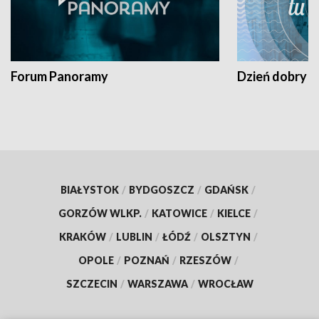
Forum Panoramy
Dzień dobry t
BIAŁYSTOK
/
BYDGOSZCZ
/
GDAŃSK
/
GORZÓW WLKP.
/
KATOWICE
/
KIELCE
/
KRAKÓW
/
LUBLIN
/
ŁÓDŹ
/
OLSZTYN
/
OPOLE
/
POZNAŃ
/
RZESZÓW
/
SZCZECIN
/
WARSZAWA
/
WROCŁAW