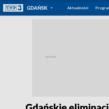
POWRÓT DO
GDAŃSK
Aktualności
Progr
TVP REGIONY
Gdańskie eliminacj