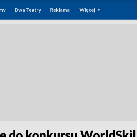
amy
Dwa Teatry
Reklama
Więcej
e do konkursu WorldSkil