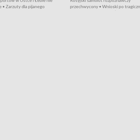
portów w Ustce i Łebie nie
Rosyjski samolot rozpoznawczy
 • Zarzuty dla pijanego
przechwycony • Wnioski po tragicz
ciągnika • Protest
pożarze na działkach • Śledztwo po
wanych przez dewelopera w
pożarze łodzi na Motławie • Urząd M
ilion zł dla dzieci z UCK od
wraca do Słupska • Kampania społe
ghters • Efekty wpisu Gdyni na
puckiego Hospicjum • Nagrody Fest
ESCO • Kaszubscy kuczerzy
Szekspirowskiego rozdane • Tysiąc
ur de Pologne
kibiców na trasie przejazdu peleton
Tour de Pologne przez Kaszuby