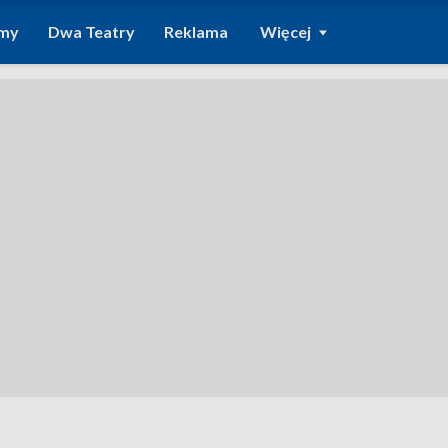
amy
Dwa Teatry
Reklama
Więcej