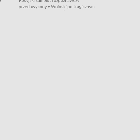
e
Rosyjski samolot rozpoznawczy
przechwycony • Wnioski po tragicznym
pożarze na działkach • Śledztwo po
 w
pożarze łodzi na Motławie • Urząd Morski
wraca do Słupska • Kampania społeczna
ni na
puckiego Hospicjum • Nagrody Festiwalu
y
Szekspirowskiego rozdane • Tysiące
kibiców na trasie przejazdu peletonu
Tour de Pologne przez Kaszuby