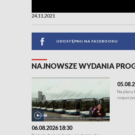
24.11.2021
UDOSTĘPNIJ NA FACEBOOKU
NAJNOWSZE WYDANIA PR
05.08.2
Na placu
rozpoczyn
Podpisan
Starogard
wodowani
złotych n
06.08.2026 18:30
i Wejher
kardiolog