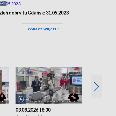
zień dobry tu Gdańsk: 31.05.2023
ZOBACZ WIĘCEJ
02.08.2026 2
Wybuchła butla 
wakacji za nami 
zabytków • Przep
inteligencja • „N
własnych stóp” •
Swołowie • Po 1
03.08.2026 18:30
Guinessa