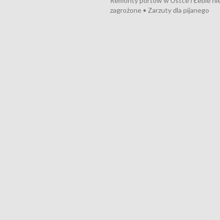
Remonty portów w Ustce i Łebie ni
znów rekordowe upały
zagrożone • Zarzuty dla pijanego
kierowcy ciągnika • Protest
poszkodowanych przez dewelopera
Gdyni • Milion zł dla dzieci z UCK od
Cancer Fighters • Efekty wpisu Gdy
Listę UNESCO • Kaszubscy kuczerz
witali Tour de Pologne