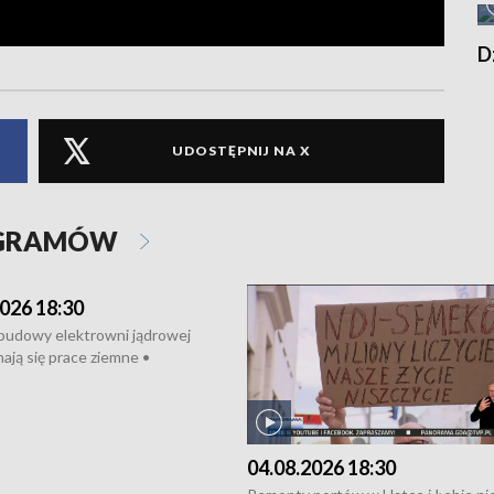
D
UDOSTĘPNIJ NA X
OGRAMÓW
026 18:30
 budowy elektrowni jądrowej
ają się prace ziemne •
o umowę na budowę obwodnicy
u Gdańskiego • Za kilka dni
e ORP „Wicher” • 18 milionów
a inwestycje w szkołach w Rumi
04.08.2026 18:30
owie • Nowy sprzęt
iczny dla Puckiego Szpitala • Na