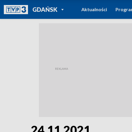
POWRÓT DO
GDAŃSK
Aktualności
Progr
TVP REGIONY
24.11.2021