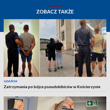
ZOBACZ TAKŻE
GDAŃSK
Zatrzymania po bójce pseudokibiców w Kościerzynie