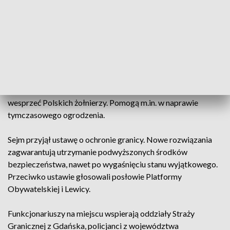
Deszcz kamieni i granatów, do tego agresja migrantów i
siłowe próby przekroczenia granicy. Polscy funkcjonariusze
z narażeniem życia i zdrowia bronią bezpieczeństwa kraju.
Tylko ostatniej doby grupa ponad 500 osobowa próbowała
siłowo przekroczyć granicę. Imigrantów, którzy przedostali
się do Polski zatrzymały służby.
Wojska Estońskie i Brytyjskie jeszcze w tym miesiące mają
wesprzeć Polskich żołnierzy. Pomogą m.in. w naprawie
tymczasowego ogrodzenia.
Sejm przyjął ustawę o ochronie granicy. Nowe rozwiązania
zagwarantują utrzymanie podwyższonych środków
bezpieczeństwa, nawet po wygaśnięciu stanu wyjątkowego.
Przeciwko ustawie głosowali posłowie Platformy
Obywatelskiej i Lewicy.
Funkcjonariuszy na miejscu wspierają oddziały Straży
Granicznej z Gdańska, policjanci z województwa