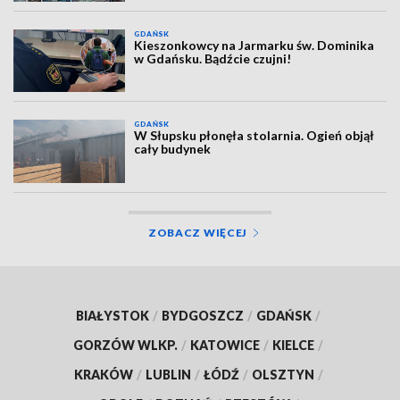
GDAŃSK
Kieszonkowcy na Jarmarku św. Dominika
w Gdańsku. Bądźcie czujni!
GDAŃSK
W Słupsku płonęła stolarnia. Ogień objął
cały budynek
ZOBACZ WIĘCEJ
BIAŁYSTOK
/
BYDGOSZCZ
/
GDAŃSK
/
GORZÓW WLKP.
/
KATOWICE
/
KIELCE
/
KRAKÓW
/
LUBLIN
/
ŁÓDŹ
/
OLSZTYN
/