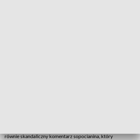
Kontrowersyjna wypowiedź sopockiej radnej
„Trzoda”- tak o dzieciach mniej zamożnych
rodziców, korzystających z programu 500+
wypowiedziała się radna Platformy Sopocian Jacka
Karnowskiego - Anna Łukasiak. Wpis pojawił się na
jednym z portali społecznościowych. Radni opozycji
i mieszkańcy krytykują takie słowa wypowiedź
nazywając: „żenującą i skandaliczną”.
Kontrowersyjne słowa były odpowiedzią radnej na inny
równie skandaliczny komentarz sopocianina, który