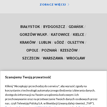
ZOBACZ WIĘCEJ
BIAŁYSTOK
/
BYDGOSZCZ
/
GDAŃSK
/
GORZÓW WLKP.
/
KATOWICE
/
KIELCE
/
KRAKÓW
/
LUBLIN
/
ŁÓDŹ
/
OLSZTYN
/
OPOLE
/
POZNAŃ
/
RZESZÓW
/
SZCZECIN
/
WARSZAWA
/
WROCŁAW
Szanujemy Twoją prywatność
Dołącz do nas:
Kliknij "Akceptuję i przechodzę do serwisu", aby wyrazić zgody na
korzystanie z technologii automatycznego śledzenia i zbierania danych,
TVP
dostęp do informacji na Twoim urządzeniu końcowym i ich
Abonament TVP
przechowywanie oraz na przetwarzanie Twoich danych osobowych przez
Regulamin TVP
nas, czyli Telewizję Polską S.A. w likwidacji (zwaną dalej również „TVP”),
Emisja w TVP