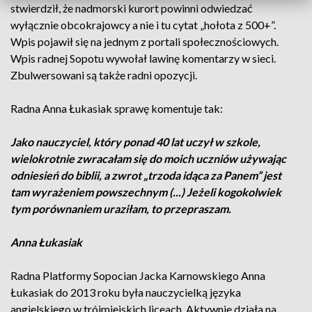
stwierdził, że nadmorski kurort powinni odwiedzać
wyłącznie obcokrajowcy a nie i tu cytat „hołota z 500+”.
Wpis pojawił się na jednym z portali społecznościowych.
Wpis radnej Sopotu wywołał lawinę komentarzy w sieci.
Zbulwersowani są także radni opozycji.
Radna Anna Łukasiak sprawę komentuje tak:
Jako nauczyciel, który ponad 40 lat uczył w szkole,
wielokrotnie zwracałam się do moich uczniów używając
odniesień do biblii, a zwrot „trzoda idąca za Panem” jest
tam wyrażeniem powszechnym (...) Jeżeli kogokolwiek
tym porównaniem uraziłam, to przepraszam.
Anna Łukasiak
Radna Platformy Sopocian Jacka Karnowskiego Anna
Łukasiak do 2013 roku była nauczycielką języka
angielskiego w trójmiejskich liceach. Aktywnie działa na