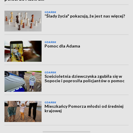
GDAŃSK
“Ślady życia" pokazują, że jest nas więcej?
GDAŃSK
Pomoc dla Adama
GDAŃSK
Sześcioletnia dziewczynka zgubiła się w
Sopocie i poprosiła policjantów o pomoc
GDAŃSK
Mieszkańcy Pomorza młodsi od średniej
krajowej