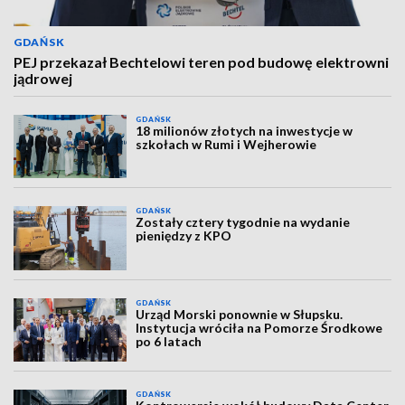
GDAŃSK
PEJ przekazał Bechtelowi teren pod budowę elektrowni
jądrowej
GDAŃSK
18 milionów złotych na inwestycje w
szkołach w Rumi i Wejherowie
GDAŃSK
Zostały cztery tygodnie na wydanie
pieniędzy z KPO
GDAŃSK
Urząd Morski ponownie w Słupsku.
Instytucja wróciła na Pomorze Środkowe
po 6 latach
GDAŃSK