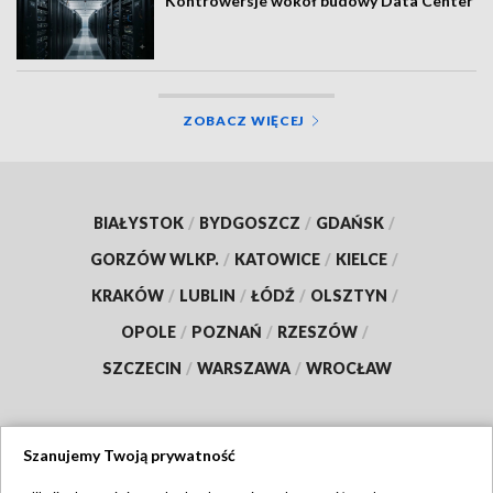
Kontrowersje wokół budowy Data Center
ZOBACZ WIĘCEJ
BIAŁYSTOK
/
BYDGOSZCZ
/
GDAŃSK
/
GORZÓW WLKP.
/
KATOWICE
/
KIELCE
/
KRAKÓW
/
LUBLIN
/
ŁÓDŹ
/
OLSZTYN
/
OPOLE
/
POZNAŃ
/
RZESZÓW
/
SZCZECIN
/
WARSZAWA
/
WROCŁAW
Szanujemy Twoją prywatność
Dołącz do nas: