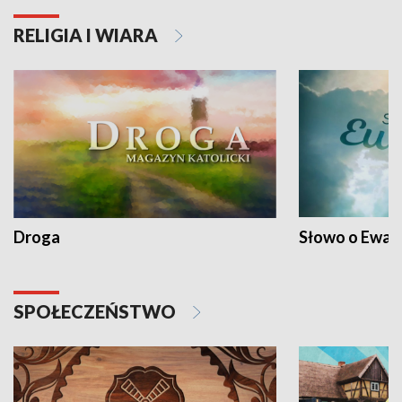
RELIGIA I WIARA
Droga
Słowo o Ewang
SPOŁECZEŃSTWO