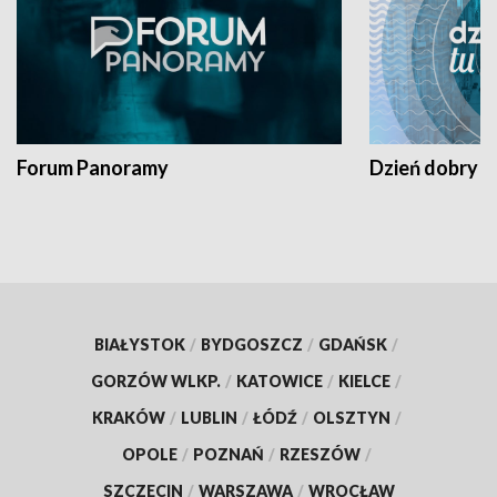
Forum Panoramy
Dzień dobry t
BIAŁYSTOK
/
BYDGOSZCZ
/
GDAŃSK
/
GORZÓW WLKP.
/
KATOWICE
/
KIELCE
/
KRAKÓW
/
LUBLIN
/
ŁÓDŹ
/
OLSZTYN
/
OPOLE
/
POZNAŃ
/
RZESZÓW
/
SZCZECIN
/
WARSZAWA
/
WROCŁAW