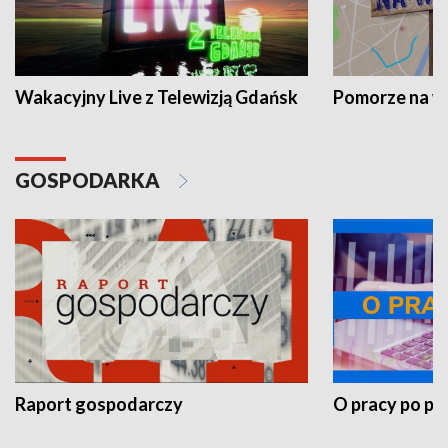
Wakacyjny Live z Telewizją Gdańsk
Pomorze na 
GOSPODARKA
Raport gospodarczy
O pracy po pr