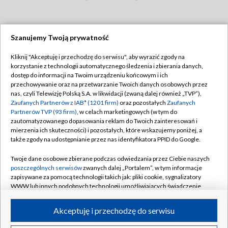
Szanujemy Twoją prywatność
Dołącz do nas:
Kliknij "Akceptuję i przechodzę do serwisu", aby wyrazić zgody na
korzystanie z technologii automatycznego śledzenia i zbierania danych,
TVP
dostęp do informacji na Twoim urządzeniu końcowym i ich
Abonament TVP
przechowywanie oraz na przetwarzanie Twoich danych osobowych przez
Regulamin TVP
nas, czyli Telewizję Polską S.A. w likwidacji (zwaną dalej również „TVP”),
Emisja w TVP
Zaufanych Partnerów z IAB* (1201 firm)
oraz pozostałych
Zaufanych
Polityka prywatności
Partnerów TVP (93 firm)
, w celach marketingowych (w tym do
Centrum informacji TVP
Moje zgody
zautomatyzowanego dopasowania reklam do Twoich zainteresowań i
mierzenia ich skuteczności) i pozostałych, które wskazujemy poniżej, a
Naziemna Telewizja Cyfrowa
Pomoc
także zgody na udostępnianie przez nas identyfikatora PPID do Google.
Sklep TVP
Biuro reklamy
Twoje dane osobowe zbierane podczas odwiedzania przez Ciebie naszych
Rada Programowa
poszczególnych serwisów
zwanych dalej „Portalem”, w tym informacje
Kontakt
zapisywane za pomocą technologii takich jak: pliki cookie, sygnalizatory
System NOS
WWW lub innych podobnych technologii umożliwiających świadczenie
dopasowanych i bezpiecznych usług, personalizację treści oraz reklam,
Informacje o nadawcy
Kanały
udostępnianie funkcji mediów społecznościowych oraz analizowanie
Akceptuję i przechodzę do serwisu
ruchu w Internecie.
Program dla prasy
©2026 Telewizja Polska S.A. w likwidacji