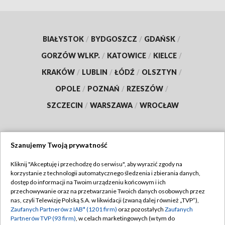
BIAŁYSTOK
/
BYDGOSZCZ
/
GDAŃSK
/
GORZÓW WLKP.
/
KATOWICE
/
KIELCE
/
KRAKÓW
/
LUBLIN
/
ŁÓDŹ
/
OLSZTYN
/
OPOLE
/
POZNAŃ
/
RZESZÓW
/
SZCZECIN
/
WARSZAWA
/
WROCŁAW
Szanujemy Twoją prywatność
Dołącz do nas:
Kliknij "Akceptuję i przechodzę do serwisu", aby wyrazić zgody na
korzystanie z technologii automatycznego śledzenia i zbierania danych,
TVP
dostęp do informacji na Twoim urządzeniu końcowym i ich
Abonament TVP
przechowywanie oraz na przetwarzanie Twoich danych osobowych przez
Regulamin TVP
nas, czyli Telewizję Polską S.A. w likwidacji (zwaną dalej również „TVP”),
Emisja w TVP
Zaufanych Partnerów z IAB* (1201 firm)
oraz pozostałych
Zaufanych
Polityka prywatności
Partnerów TVP (93 firm)
, w celach marketingowych (w tym do
Centrum informacji TVP