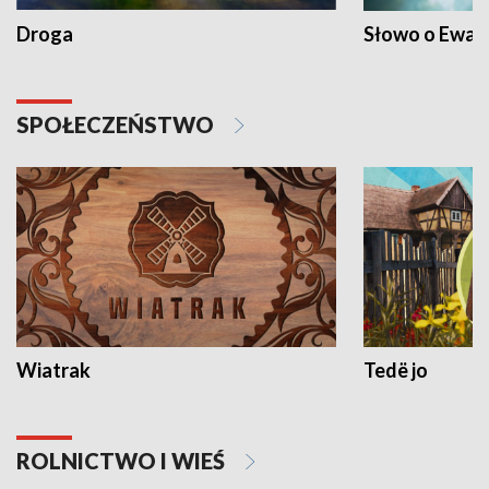
Droga
Słowo o Ewang
SPOŁECZEŃSTWO
Wiatrak
Tedë jo
ROLNICTWO I WIEŚ