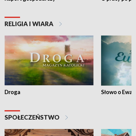
RELIGIA I WIARA
Droga
Słowo o Ewang
SPOŁECZEŃSTWO