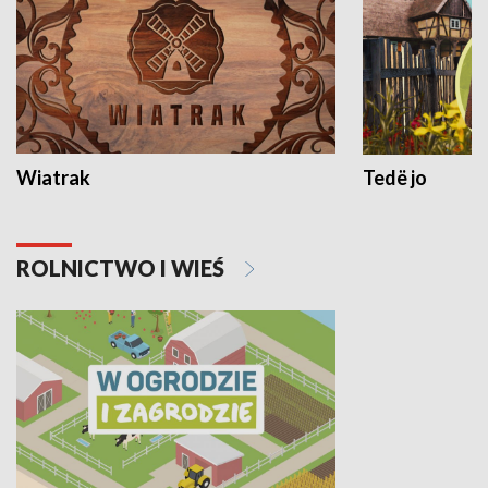
Wiatrak
Tedë jo
ROLNICTWO I WIEŚ