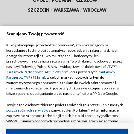
OPOLE
/
POZNAŃ
/
RZESZÓW
/
SZCZECIN
/
WARSZAWA
/
WROCŁAW
Szanujemy Twoją prywatność
Dołącz do nas:
Kliknij "Akceptuję i przechodzę do serwisu", aby wyrazić zgody na
korzystanie z technologii automatycznego śledzenia i zbierania danych,
TVP
dostęp do informacji na Twoim urządzeniu końcowym i ich
Abonament TVP
przechowywanie oraz na przetwarzanie Twoich danych osobowych przez
Regulamin TVP
nas, czyli Telewizję Polską S.A. w likwidacji (zwaną dalej również „TVP”),
Emisja w TVP
Zaufanych Partnerów z IAB* (1201 firm)
oraz pozostałych
Zaufanych
Polityka prywatności
Partnerów TVP (93 firm)
, w celach marketingowych (w tym do
Centrum informacji TVP
Moje zgody
zautomatyzowanego dopasowania reklam do Twoich zainteresowań i
mierzenia ich skuteczności) i pozostałych, które wskazujemy poniżej, a
Naziemna Telewizja Cyfrowa
Pomoc
także zgody na udostępnianie przez nas identyfikatora PPID do Google.
Sklep TVP
Biuro reklamy
Twoje dane osobowe zbierane podczas odwiedzania przez Ciebie naszych
Rada Programowa
poszczególnych serwisów
zwanych dalej „Portalem”, w tym informacje
Kontakt
zapisywane za pomocą technologii takich jak: pliki cookie, sygnalizatory
System NOS
WWW lub innych podobnych technologii umożliwiających świadczenie
dopasowanych i bezpiecznych usług, personalizację treści oraz reklam,
Informacje o nadawcy
Kanały
udostępnianie funkcji mediów społecznościowych oraz analizowanie