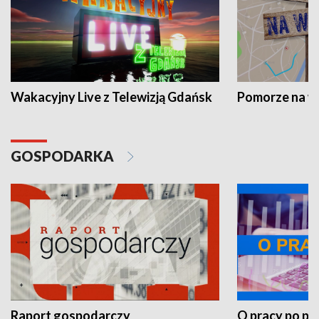
Wakacyjny Live z Telewizją Gdańsk
Pomorze na 
GOSPODARKA
Raport gospodarczy
O pracy po pr