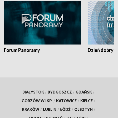
Forum Panoramy
Dzień dobry t
BIAŁYSTOK
/
BYDGOSZCZ
/
GDAŃSK
/
GORZÓW WLKP.
/
KATOWICE
/
KIELCE
/
KRAKÓW
/
LUBLIN
/
ŁÓDŹ
/
OLSZTYN
/