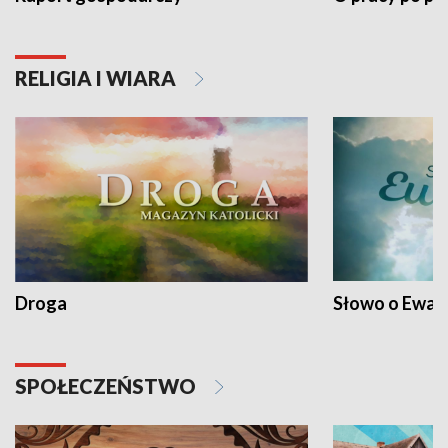
RELIGIA I WIARA
Droga
Słowo o Ewang
SPOŁECZEŃSTWO