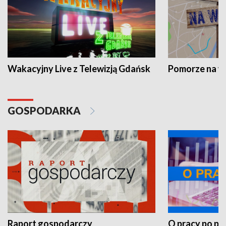
Wakacyjny Live z Telewizją Gdańsk
Pomorze na 
GOSPODARKA
Raport gospodarczy
O pracy po pr