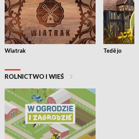
Wiatrak
Tedë jo
ROLNICTWO I WIEŚ