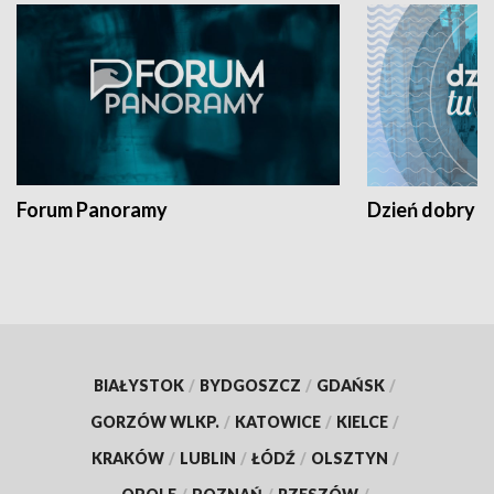
Forum Panoramy
Dzień dobry t
BIAŁYSTOK
/
BYDGOSZCZ
/
GDAŃSK
/
GORZÓW WLKP.
/
KATOWICE
/
KIELCE
/
KRAKÓW
/
LUBLIN
/
ŁÓDŹ
/
OLSZTYN
/