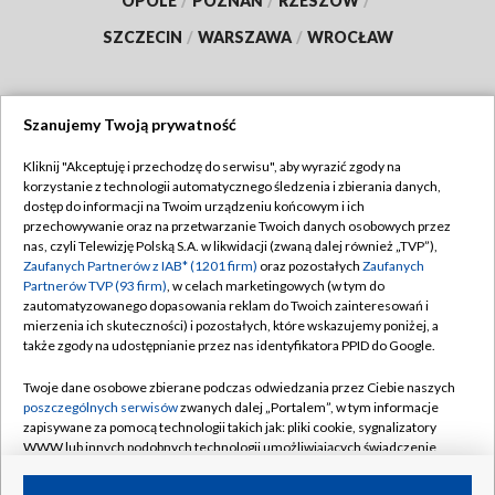
OPOLE
/
POZNAŃ
/
RZESZÓW
/
SZCZECIN
/
WARSZAWA
/
WROCŁAW
Szanujemy Twoją prywatność
Dołącz do nas:
Kliknij "Akceptuję i przechodzę do serwisu", aby wyrazić zgody na
korzystanie z technologii automatycznego śledzenia i zbierania danych,
TVP
dostęp do informacji na Twoim urządzeniu końcowym i ich
Abonament TVP
przechowywanie oraz na przetwarzanie Twoich danych osobowych przez
Regulamin TVP
nas, czyli Telewizję Polską S.A. w likwidacji (zwaną dalej również „TVP”),
Emisja w TVP
Zaufanych Partnerów z IAB* (1201 firm)
oraz pozostałych
Zaufanych
Polityka prywatności
Partnerów TVP (93 firm)
, w celach marketingowych (w tym do
Centrum informacji TVP
Moje zgody
zautomatyzowanego dopasowania reklam do Twoich zainteresowań i
mierzenia ich skuteczności) i pozostałych, które wskazujemy poniżej, a
Naziemna Telewizja Cyfrowa
Pomoc
także zgody na udostępnianie przez nas identyfikatora PPID do Google.
Sklep TVP
Biuro reklamy
Twoje dane osobowe zbierane podczas odwiedzania przez Ciebie naszych
Rada Programowa
poszczególnych serwisów
zwanych dalej „Portalem”, w tym informacje
Kontakt
zapisywane za pomocą technologii takich jak: pliki cookie, sygnalizatory
System NOS
WWW lub innych podobnych technologii umożliwiających świadczenie
dopasowanych i bezpiecznych usług, personalizację treści oraz reklam,
Informacje o nadawcy
Kanały
udostępnianie funkcji mediów społecznościowych oraz analizowanie