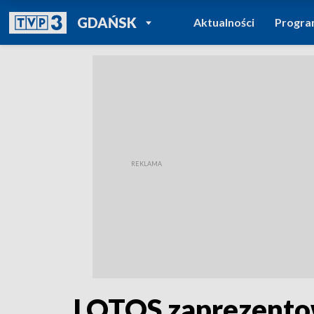
POWRÓT DO
GDAŃSK
Aktualności
Progr
TVP REGIONY
LOTOS zaprezentow