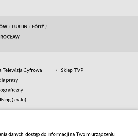
KÓW
/
LUBLIN
/
ŁÓDŹ
/
ROCŁAW
 Telewizja Cyfrowa
Sklep TVP
la prasy
tograficzny
sing (znaki)
klamy
Kontakt
rania danych, dostęp do informacji na Twoim urządzeniu