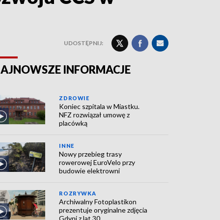
UDOSTĘPNIJ:
AJNOWSZE INFORMACJE
ZDROWIE
Koniec szpitala w Miastku.
NFZ rozwiązał umowę z
placówką
INNE
Nowy przebieg trasy
rowerowej EuroVelo przy
budowie elektrowni
ROZRYWKA
Archiwalny Fotoplastikon
prezentuje oryginalne zdjęcia
Gdyni z lat 30