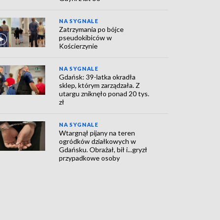
NA SYGNALE
Zatrzymania po bójce
pseudokibiców w
Kościerzynie
NA SYGNALE
Gdańsk: 39-latka okradła
sklep, którym zarządzała. Z
utargu zniknęło ponad 20 tys.
zł
NA SYGNALE
Wtargnął pijany na teren
ogródków działkowych w
Gdańsku. Obrażał, bił i...gryzł
przypadkowe osoby