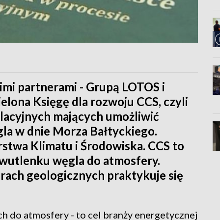
imi partnerami - Grupą LOTOS i
elona Księgę dla rozwoju CCS, czyli
slacyjnych mających umożliwić
a w dnie Morza Bałtyckiego.
rstwa Klimatu i Środowiska. CCS to
wutlenku węgla do atmosfery.
ach geologicznych praktykuje się
h do atmosfery - to cel branży energetycznej