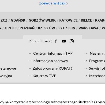
ZOBACZ WIĘCEJ
SZCZ
/
GDAŃSK
/
GORZÓW WLKP.
/
KATOWICE
/
KIELCE
/
KRA
N
/
OPOLE
/
POZNAŃ
/
RZESZÓW
/
SZCZECIN
/
WARSZAWA
/
W
Dołącz do nas:
Centrum informacji TVP
Naziemna
Informacje o nadawcy
Program d
zetargowe
Zgłoś program (ROPAT)
Serwis fo
wizyjna
Kariera w TVP
Merchandi
Polityka prywatności
Moje zgody
Pomoc
Biuro re
ody na korzystanie z technologii automatycznego śledzenia i zbie