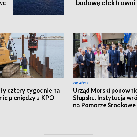
we
budowę elektrowni 
GDAŃSK
ły cztery tygodnie na
Urząd Morski ponowni
ie pieniędzy z KPO
Słupsku. Instytucja wró
na Pomorze Środkowe 
latach