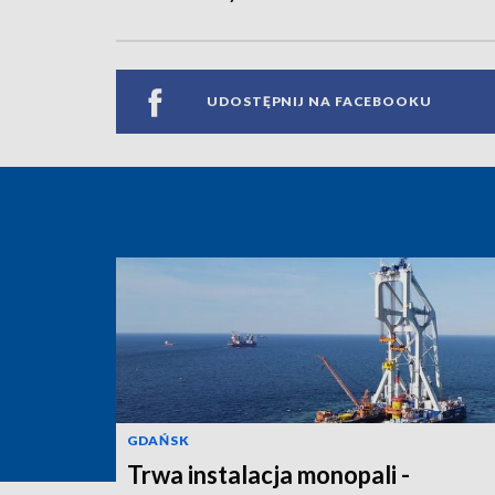
UDOSTĘPNIJ NA FACEBOOKU
GDAŃSK
Trwa instalacja monopali -