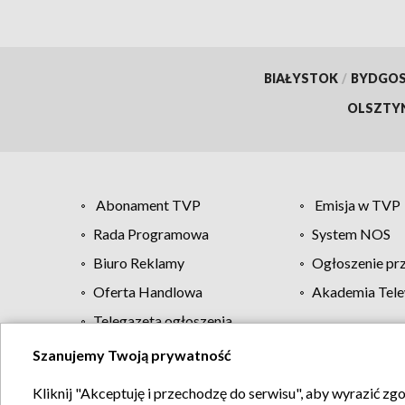
BIAŁYSTOK
/
BYDGO
OLSZTY
Abonament TVP
Emisja w TVP
Rada Programowa
System NOS
Biuro Reklamy
Ogłoszenie pr
Oferta Handlowa
Akademia Tele
Telegazeta ogłoszenia
Szanujemy Twoją prywatność
Regulamin TVP
Kliknij "Akceptuję i przechodzę do serwisu", aby wyrazić zg