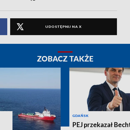
UDOSTĘPNIJ NA X
ZOBACZ TAKŻE
GDAŃSK
PEJ przekazał Bech