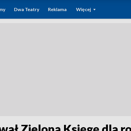
amy
Dwa Teatry
Reklama
Więcej
ał Zieloną Księgę dla r