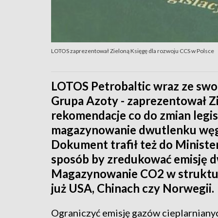
LOTOS zaprezentował Zieloną Księgę dla rozwoju CCS w Polsce
LOTOS Petrobaltic wraz ze swo
Grupa Azoty - zaprezentował Zi
rekomendacje co do zmian legi
magazynowanie dwutlenku węgl
Dokument trafił też do Ministe
sposób by zredukować emisję d
Magazynowanie CO2 w struktur
już USA, Chinach czy Norwegii.
Ograniczyć emisję gazów cieplarnianyc