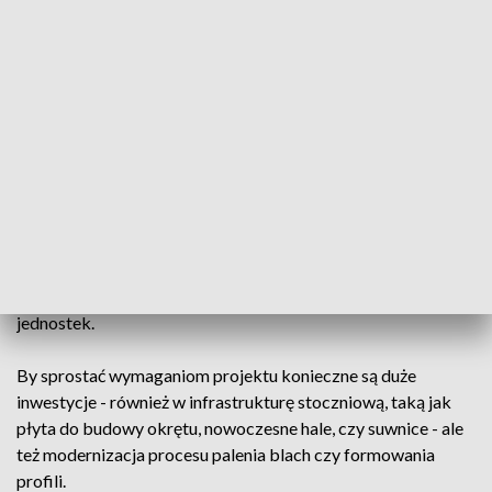
„Miecznik” to - zapowiadany od dawna - jeden z
największych w historii polskiego przemysłu zbrojeniowego
kontraktów. Jego celem jest zaprojektowanie a następnie
budowa i wyposażenie trzech nowych okrętów klasy fregata,
które wejdą do służby w Marynarce Wojennej.
Za realizację programu odpowiada konsorcjum PGZ-
Miecznik, składające się z Polskiej Grupy Zbrojeniowej, PGZ
Stoczni Wojennej w Gdyni oraz stoczni Remontowa
Shipbuilding z Gdańska. Przedstawiony harmonogram prac
nad projektem to pierwszy krok do budowy nowych
jednostek.
By sprostać wymaganiom projektu konieczne są duże
inwestycje - również w infrastrukturę stoczniową, taką jak
płyta do budowy okrętu, nowoczesne hale, czy suwnice - ale
też modernizacja procesu palenia blach czy formowania
profili.