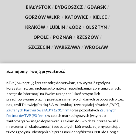
BIAŁYSTOK
/
BYDGOSZCZ
/
GDAŃSK
/
GORZÓW WLKP.
/
KATOWICE
/
KIELCE
/
KRAKÓW
/
LUBLIN
/
ŁÓDŹ
/
OLSZTYN
/
OPOLE
/
POZNAŃ
/
RZESZÓW
/
SZCZECIN
/
WARSZAWA
/
WROCŁAW
Szanujemy Twoją prywatność
Dołącz do nas:
Kliknij "Akceptuję i przechodzę do serwisu", aby wyrazić zgody na
korzystanie z technologii automatycznego śledzenia i zbierania danych,
TVP
dostęp do informacji na Twoim urządzeniu końcowym i ich
Abonament TVP
przechowywanie oraz na przetwarzanie Twoich danych osobowych przez
Regulamin TVP
nas, czyli Telewizję Polską S.A. w likwidacji (zwaną dalej również „TVP”),
Emisja w TVP
Polityka prywatności
Zaufanych Partnerów z IAB* (1201 firm)
oraz pozostałych
Zaufanych
Partnerów TVP (93 firm)
, w celach marketingowych (w tym do
Centrum informacji TVP
Moje zgody
zautomatyzowanego dopasowania reklam do Twoich zainteresowań i
mierzenia ich skuteczności) i pozostałych, które wskazujemy poniżej, a
Naziemna Telewizja Cyfrowa
Pomoc
także zgody na udostępnianie przez nas identyfikatora PPID do Google.