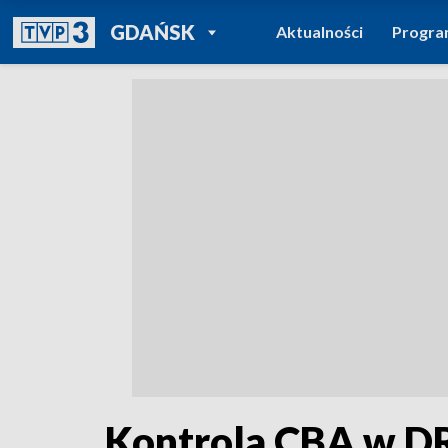
POWRÓT DO
GDAŃSK
Aktualności
Progr
TVP REGIONY
Kontrola CBA w 