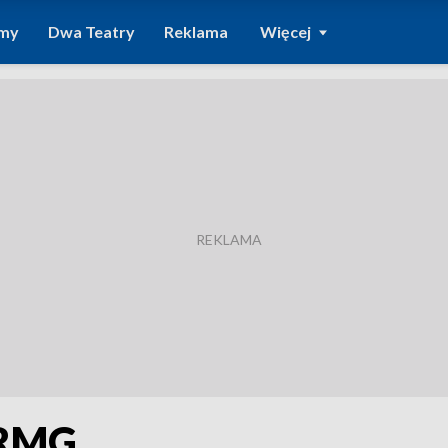
amy
Dwa Teatry
Reklama
Więcej
DRMG