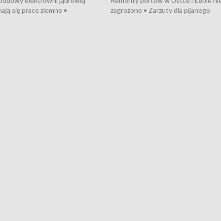
 budowy elektrowni jądrowej
Remonty portów w Ustce i Łebie ni
ają się prace ziemne •
zagrożone • Zarzuty dla pijanego
o umowę na budowę obwodnicy
kierowcy ciągnika • Protest
u Gdańskiego • Za kilka dni
poszkodowanych przez dewelopera
e ORP „Wicher” • 18 milionów
Gdyni • Milion zł dla dzieci z UCK od
a inwestycje w szkołach w Rumi
Cancer Fighters • Efekty wpisu Gdy
owie • Nowy sprzęt
Listę UNESCO • Kaszubscy kuczerz
iczny dla Puckiego Szpitala • Na
witali Tour de Pologne
znów rekordowe upały