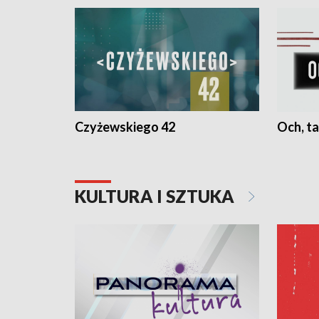
Czyżewskiego 42
Och, ta
KULTURA I SZTUKA