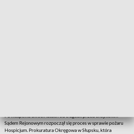
Proces w sprawie pożaru w hospicjum
Przed Sądem Rejonowym w Chojnicach rozpoczął
się proces w sprawie tragicznego pożaru
chojnickiego Hospicjum. Dwie osoby oskarżone o
nieumyślne spowodowanie śmierci czterech
pacjentów, nie przyznają się do winy i odmawiają
składania wyjaśnień. Oskarżonym grozi do pięciu
lat więzienia.
Po niespełna dwóch latach od tragedii przed chojnickim
Sądem Rejonowym rozpoczął się proces w sprawie pożaru
Hospicjum. Prokuratura Okręgowa w Słupsku, która