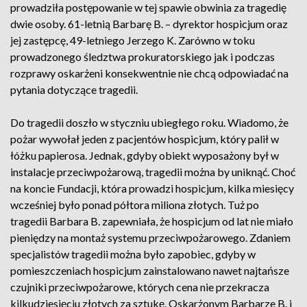
prowadziła postępowanie w tej spawie obwinia za tragedię
dwie osoby. 61-letnią Barbarę B. – dyrektor hospicjum oraz
jej zastępcę, 49-letniego Jerzego K. Zarówno w toku
prowadzonego śledztwa prokuratorskiego jak i podczas
rozprawy oskarżeni konsekwentnie nie chcą odpowiadać na
pytania dotyczące tragedii.
Do tragedii doszło w styczniu ubiegłego roku. Wiadomo, że
pożar wywołał jeden z pacjentów hospicjum, który palił w
łóżku papierosa. Jednak, gdyby obiekt wyposażony był w
instalacje przeciwpożarową, tragedii można by uniknąć. Choć
na koncie Fundacji, która prowadzi hospicjum, kilka miesięcy
wcześniej było ponad półtora miliona złotych. Tuż po
tragedii Barbara B. zapewniała, że hospicjum od lat nie miało
pieniędzy na montaż systemu przeciwpożarowego. Zdaniem
specjalistów tragedii można było zapobiec, gdyby w
pomieszczeniach hospicjum zainstalowano nawet najtańsze
czujniki przeciwpożarowe, których cena nie przekracza
kilkudziesięciu złotych za sztukę. Oskarżonym Barbarze B. i