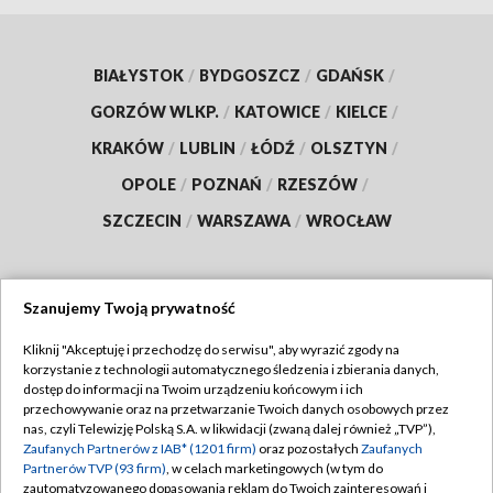
BIAŁYSTOK
/
BYDGOSZCZ
/
GDAŃSK
/
GORZÓW WLKP.
/
KATOWICE
/
KIELCE
/
KRAKÓW
/
LUBLIN
/
ŁÓDŹ
/
OLSZTYN
/
OPOLE
/
POZNAŃ
/
RZESZÓW
/
SZCZECIN
/
WARSZAWA
/
WROCŁAW
Szanujemy Twoją prywatność
Dołącz do nas:
Kliknij "Akceptuję i przechodzę do serwisu", aby wyrazić zgody na
korzystanie z technologii automatycznego śledzenia i zbierania danych,
TVP
dostęp do informacji na Twoim urządzeniu końcowym i ich
Abonament TVP
przechowywanie oraz na przetwarzanie Twoich danych osobowych przez
Regulamin TVP
nas, czyli Telewizję Polską S.A. w likwidacji (zwaną dalej również „TVP”),
Emisja w TVP
Polityka prywatności
Zaufanych Partnerów z IAB* (1201 firm)
oraz pozostałych
Zaufanych
Partnerów TVP (93 firm)
, w celach marketingowych (w tym do
Centrum informacji TVP
Moje zgody
zautomatyzowanego dopasowania reklam do Twoich zainteresowań i