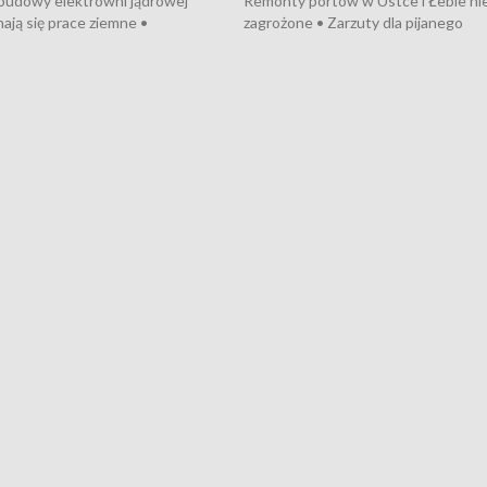
 budowy elektrowni jądrowej
Remonty portów w Ustce i Łebie ni
ają się prace ziemne •
zagrożone • Zarzuty dla pijanego
o umowę na budowę obwodnicy
kierowcy ciągnika • Protest
u Gdańskiego • Za kilka dni
poszkodowanych przez dewelopera
e ORP „Wicher” • 18 milionów
Gdyni • Milion zł dla dzieci z UCK od
a inwestycje w szkołach w Rumi
Cancer Fighters • Efekty wpisu Gdy
owie • Nowy sprzęt
Listę UNESCO • Kaszubscy kuczerz
iczny dla Puckiego Szpitala • Na
witali Tour de Pologne
znów rekordowe upały