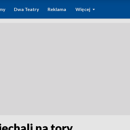
amy
Dwa Teatry
Reklama
Więcej
echali na tory