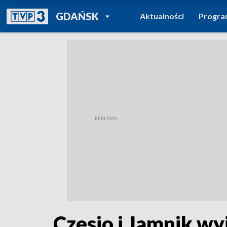
POWRÓT DO
GDAŃSK
Aktualności
Progr
TVP REGIONY
Czesio i Jamnik wyj