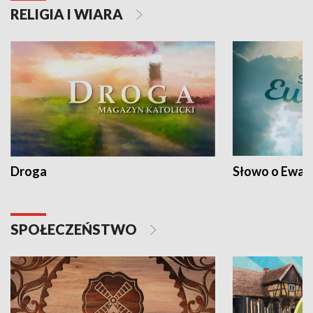
RELIGIA I WIARA
Droga
Słowo o Ewang
SPOŁECZEŃSTWO