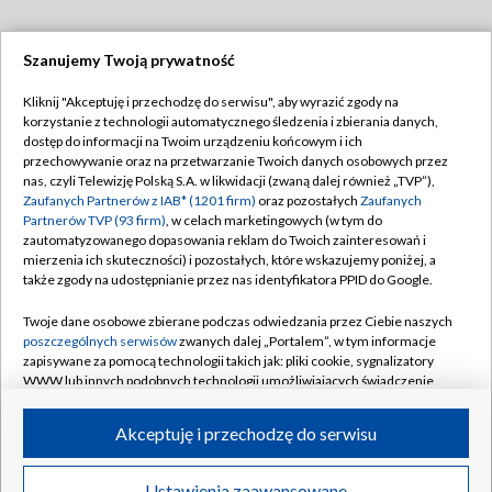
Szanujemy Twoją prywatność
Dołącz do nas:
Kliknij "Akceptuję i przechodzę do serwisu", aby wyrazić zgody na
korzystanie z technologii automatycznego śledzenia i zbierania danych,
TVP
dostęp do informacji na Twoim urządzeniu końcowym i ich
Abonament TVP
przechowywanie oraz na przetwarzanie Twoich danych osobowych przez
Regulamin TVP
nas, czyli Telewizję Polską S.A. w likwidacji (zwaną dalej również „TVP”),
Emisja w TVP
Zaufanych Partnerów z IAB* (1201 firm)
oraz pozostałych
Zaufanych
Polityka prywatności
Partnerów TVP (93 firm)
, w celach marketingowych (w tym do
Centrum informacji TVP
Moje zgody
zautomatyzowanego dopasowania reklam do Twoich zainteresowań i
mierzenia ich skuteczności) i pozostałych, które wskazujemy poniżej, a
Naziemna Telewizja Cyfrowa
Pomoc
także zgody na udostępnianie przez nas identyfikatora PPID do Google.
Sklep TVP
Biuro reklamy
Twoje dane osobowe zbierane podczas odwiedzania przez Ciebie naszych
Rada Programowa
poszczególnych serwisów
zwanych dalej „Portalem”, w tym informacje
Kontakt
zapisywane za pomocą technologii takich jak: pliki cookie, sygnalizatory
System NOS
WWW lub innych podobnych technologii umożliwiających świadczenie
dopasowanych i bezpiecznych usług, personalizację treści oraz reklam,
Informacje o nadawcy
Kanały
udostępnianie funkcji mediów społecznościowych oraz analizowanie
Akceptuję i przechodzę do serwisu
ruchu w Internecie.
Program dla prasy
©2026 Telewizja Polska S.A. w likwidacji
Biuro Reklamy
Twoje dane osobowe zbierane podczas odwiedzania przez Ciebie
Ustawienia zaawansowane