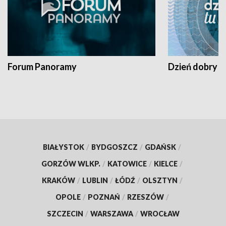
Forum Panoramy
Dzień dobry t
BIAŁYSTOK
/
BYDGOSZCZ
/
GDAŃSK
/
GORZÓW WLKP.
/
KATOWICE
/
KIELCE
/
KRAKÓW
/
LUBLIN
/
ŁÓDŹ
/
OLSZTYN
/
OPOLE
/
POZNAŃ
/
RZESZÓW
/
SZCZECIN
/
WARSZAWA
/
WROCŁAW