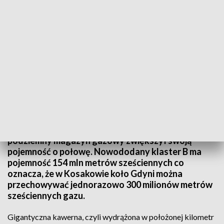
Podziemny magazyn gazu w Kosakowie rozbudowany
PGNiG zakończyło rozbudowę podziemnego
magazynu gazu w Kosakowie. Po 5 latach prac
podziemny magazyn gazowy zwiększył swoją
pojemność o połowę. Nowododany klaster B ma
pojemność 154 mln metrów sześciennych co
oznacza, że w Kosakowie koło Gdyni można
przechowywać jednorazowo 300 milionów metrów
sześciennych gazu.
Gigantyczna kawerna, czyli wydrążona w położonej kilometr