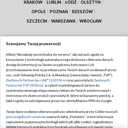
KRAKÓW
/
LUBLIN
/
ŁÓDŹ
/
OLSZTYN
/
OPOLE
/
POZNAŃ
/
RZESZÓW
/
SZCZECIN
/
WARSZAWA
/
WROCŁAW
Szanujemy Twoją prywatność
Dołącz do nas:
Kliknij "Akceptuję i przechodzę do serwisu", aby wyrazić zgody na
korzystanie z technologii automatycznego śledzenia i zbierania danych,
TVP
dostęp do informacji na Twoim urządzeniu końcowym i ich
Abonament TVP
przechowywanie oraz na przetwarzanie Twoich danych osobowych przez
Regulamin TVP
nas, czyli Telewizję Polską S.A. w likwidacji (zwaną dalej również „TVP”),
Emisja w TVP
Polityka prywatności
Zaufanych Partnerów z IAB* (1201 firm)
oraz pozostałych
Zaufanych
Partnerów TVP (93 firm)
, w celach marketingowych (w tym do
Centrum informacji TVP
Moje zgody
zautomatyzowanego dopasowania reklam do Twoich zainteresowań i
mierzenia ich skuteczności) i pozostałych, które wskazujemy poniżej, a
Naziemna Telewizja Cyfrowa
Pomoc
także zgody na udostępnianie przez nas identyfikatora PPID do Google.
Sklep TVP
Biuro reklamy
Twoje dane osobowe zbierane podczas odwiedzania przez Ciebie naszych
Rada Programowa
Kontakt
poszczególnych serwisów
zwanych dalej „Portalem”, w tym informacje
zapisywane za pomocą technologii takich jak: pliki cookie, sygnalizatory
System NOS
WWW lub innych podobnych technologii umożliwiających świadczenie