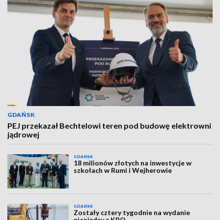
GDAŃSK
PEJ przekazał Bechtelowi teren pod budowę elektrowni
jądrowej
GDAŃSK
18 milionów złotych na inwestycje w
szkołach w Rumi i Wejherowie
GDAŃSK
Zostały cztery tygodnie na wydanie
pieniędzy z KPO