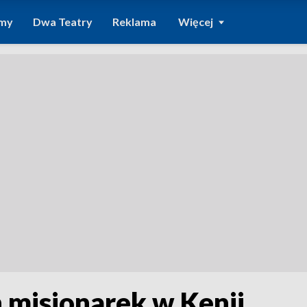
amy
Dwa Teatry
Reklama
Więcej
 misjonarek w Kenii