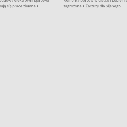
 budowy elektrowni jądrowej
Remonty portów w Ustce i Łebie ni
ają się prace ziemne •
zagrożone • Zarzuty dla pijanego
o umowę na budowę obwodnicy
kierowcy ciągnika • Protest
u Gdańskiego • Za kilka dni
poszkodowanych przez dewelopera
e ORP „Wicher” • 18 milionów
Gdyni • Milion zł dla dzieci z UCK od
a inwestycje w szkołach w Rumi
Cancer Fighters • Efekty wpisu Gdy
owie • Nowy sprzęt
Listę UNESCO • Kaszubscy kuczerz
iczny dla Puckiego Szpitala • Na
witali Tour de Pologne
znów rekordowe upały