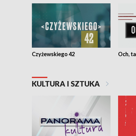
Czyżewskiego 42
Och, ta
KULTURA I SZTUKA