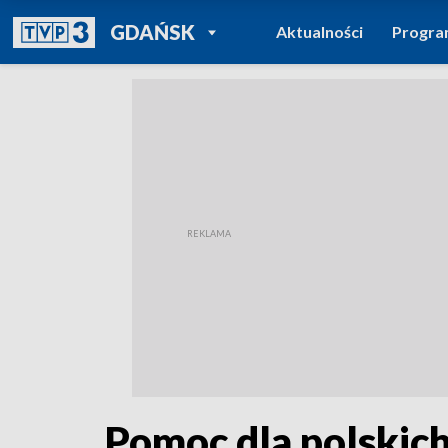
POWRÓT DO
GDAŃSK
Aktualności
Progr
TVP REGIONY
Pomoc dla polskich