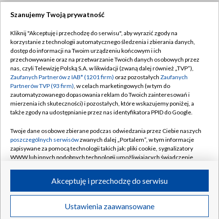
Szanujemy Twoją prywatność
Dołącz do nas:
Kliknij "Akceptuję i przechodzę do serwisu", aby wyrazić zgody na
korzystanie z technologii automatycznego śledzenia i zbierania danych,
TVP
dostęp do informacji na Twoim urządzeniu końcowym i ich
Abonament TVP
przechowywanie oraz na przetwarzanie Twoich danych osobowych przez
Regulamin TVP
nas, czyli Telewizję Polską S.A. w likwidacji (zwaną dalej również „TVP”),
Emisja w TVP
Zaufanych Partnerów z IAB* (1201 firm)
oraz pozostałych
Zaufanych
Polityka prywatności
Partnerów TVP (93 firm)
, w celach marketingowych (w tym do
Centrum informacji TVP
Moje zgody
zautomatyzowanego dopasowania reklam do Twoich zainteresowań i
mierzenia ich skuteczności) i pozostałych, które wskazujemy poniżej, a
Naziemna Telewizja Cyfrowa
Pomoc
także zgody na udostępnianie przez nas identyfikatora PPID do Google.
Sklep TVP
Biuro reklamy
Twoje dane osobowe zbierane podczas odwiedzania przez Ciebie naszych
Rada Programowa
poszczególnych serwisów
zwanych dalej „Portalem”, w tym informacje
Kontakt
zapisywane za pomocą technologii takich jak: pliki cookie, sygnalizatory
System NOS
WWW lub innych podobnych technologii umożliwiających świadczenie
dopasowanych i bezpiecznych usług, personalizację treści oraz reklam,
Informacje o nadawcy
Kanały
udostępnianie funkcji mediów społecznościowych oraz analizowanie
Akceptuję i przechodzę do serwisu
ruchu w Internecie.
Program dla prasy
©2026 Telewizja Polska S.A. w likwidacji
Biuro Reklamy
Twoje dane osobowe zbierane podczas odwiedzania przez Ciebie
Ustawienia zaawansowane
poszczególnych serwisów
na Portalu, takie jak adresy IP, identyfikatory
Ogłoszenie przetargowe