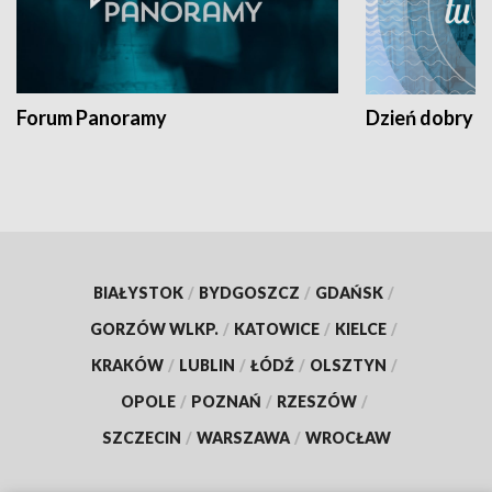
Forum Panoramy
Dzień dobry t
BIAŁYSTOK
/
BYDGOSZCZ
/
GDAŃSK
/
GORZÓW WLKP.
/
KATOWICE
/
KIELCE
/
KRAKÓW
/
LUBLIN
/
ŁÓDŹ
/
OLSZTYN
/
OPOLE
/
POZNAŃ
/
RZESZÓW
/
SZCZECIN
/
WARSZAWA
/
WROCŁAW