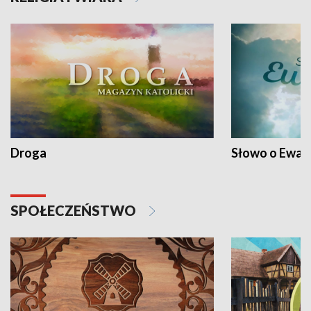
Droga
Słowo o Ewang
SPOŁECZEŃSTWO