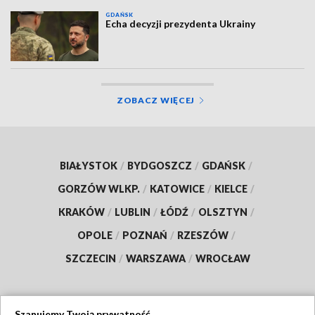
GDAŃSK
Echa decyzji prezydenta Ukrainy
ZOBACZ WIĘCEJ
BIAŁYSTOK
/
BYDGOSZCZ
/
GDAŃSK
/
GORZÓW WLKP.
/
KATOWICE
/
KIELCE
/
KRAKÓW
/
LUBLIN
/
ŁÓDŹ
/
OLSZTYN
/
OPOLE
/
POZNAŃ
/
RZESZÓW
/
SZCZECIN
/
WARSZAWA
/
WROCŁAW
Szanujemy Twoją prywatność