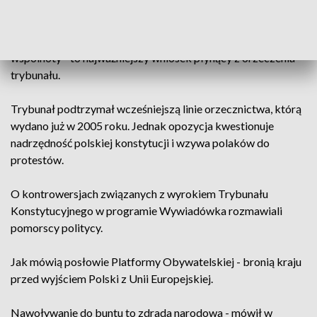
wszelkie wątpliwości. Unijne prawo ważniejsze jest tylko w
tych dziedzinach, w których Polska zgodziła się przekazać
krajowe kompetencje, 17 lat temu przystępując do
wspólnoty - to najważniejszy wniosek płynący z orzeczenia
trybunału.
Trybunał podtrzymał wcześniejszą linie orzecznictwa, którą
wydano już w 2005 roku. Jednak opozycja kwestionuje
nadrzędność polskiej konstytucji i wzywa polaków do
protestów.
O kontrowersjach związanych z wyrokiem Trybunału
Konstytucyjnego w programie Wywiadówka rozmawiali
pomorscy politycy.
Jak mówią posłowie Platformy Obywatelskiej - bronią kraju
przed wyjściem Polski z Unii Europejskiej.
Nawoływanie do buntu to zdrada narodowa - mówił w