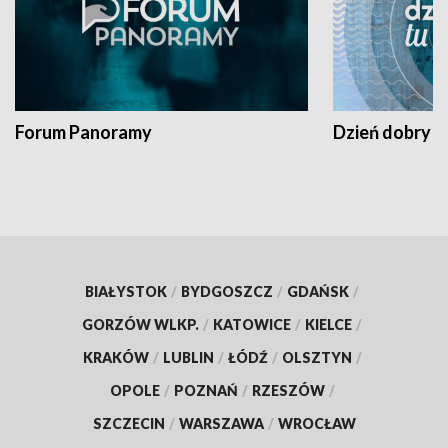
Forum Panoramy
Dzień dobry t
BIAŁYSTOK
/
BYDGOSZCZ
/
GDAŃSK
/
GORZÓW WLKP.
/
KATOWICE
/
KIELCE
/
KRAKÓW
/
LUBLIN
/
ŁÓDŹ
/
OLSZTYN
/
OPOLE
/
POZNAŃ
/
RZESZÓW
/
SZCZECIN
/
WARSZAWA
/
WROCŁAW