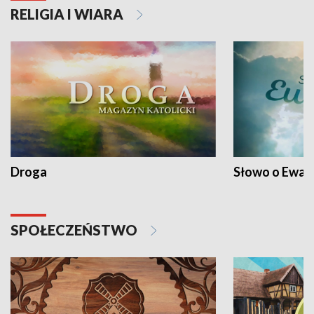
RELIGIA I WIARA
Droga
Słowo o Ewang
SPOŁECZEŃSTWO