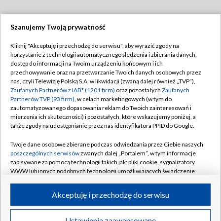
Szanujemy Twoją prywatność
Dołącz do nas:
Kliknij "Akceptuję i przechodzę do serwisu", aby wyrazić zgody na
korzystanie z technologii automatycznego śledzenia i zbierania danych,
TVP
dostęp do informacji na Twoim urządzeniu końcowym i ich
Abonament TVP
przechowywanie oraz na przetwarzanie Twoich danych osobowych przez
Regulamin TVP
nas, czyli Telewizję Polską S.A. w likwidacji (zwaną dalej również „TVP”),
Emisja w TVP
Zaufanych Partnerów z IAB* (1201 firm)
oraz pozostałych
Zaufanych
Polityka prywatności
Partnerów TVP (93 firm)
, w celach marketingowych (w tym do
Centrum informacji TVP
Moje zgody
zautomatyzowanego dopasowania reklam do Twoich zainteresowań i
mierzenia ich skuteczności) i pozostałych, które wskazujemy poniżej, a
Naziemna Telewizja Cyfrowa
Pomoc
także zgody na udostępnianie przez nas identyfikatora PPID do Google.
Sklep TVP
Biuro reklamy
Twoje dane osobowe zbierane podczas odwiedzania przez Ciebie naszych
Rada Programowa
poszczególnych serwisów
zwanych dalej „Portalem”, w tym informacje
Kontakt
zapisywane za pomocą technologii takich jak: pliki cookie, sygnalizatory
System NOS
WWW lub innych podobnych technologii umożliwiających świadczenie
dopasowanych i bezpiecznych usług, personalizację treści oraz reklam,
Informacje o nadawcy
Kanały
udostępnianie funkcji mediów społecznościowych oraz analizowanie
Akceptuję i przechodzę do serwisu
ruchu w Internecie.
Program dla prasy
©2026 Telewizja Polska S.A. w likwidacji
Biuro Reklamy
Twoje dane osobowe zbierane podczas odwiedzania przez Ciebie
Ustawienia zaawansowane