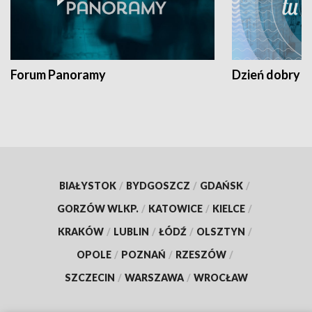
Forum Panoramy
Dzień dobry t
BIAŁYSTOK
/
BYDGOSZCZ
/
GDAŃSK
/
GORZÓW WLKP.
/
KATOWICE
/
KIELCE
/
KRAKÓW
/
LUBLIN
/
ŁÓDŹ
/
OLSZTYN
/
OPOLE
/
POZNAŃ
/
RZESZÓW
/
SZCZECIN
/
WARSZAWA
/
WROCŁAW