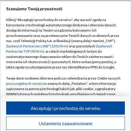
Szanujemy Twoją prywatność
Dołącz do nas:
Kliknij "Akceptuję i przechodzę do serwisu", aby wyrazić zgody na
korzystanie z technologii automatycznego śledzenia i zbierania danych,
TVP
dostęp do informacji na Twoim urządzeniu końcowym i ich
Abonament TVP
przechowywanie oraz na przetwarzanie Twoich danych osobowych przez
Regulamin TVP
nas, czyli Telewizję Polską S.A. w likwidacji (zwaną dalej również „TVP”),
Emisja w TVP
Zaufanych Partnerów z IAB* (1201 firm)
oraz pozostałych
Zaufanych
Polityka prywatności
Partnerów TVP (93 firm)
, w celach marketingowych (w tym do
Centrum informacji TVP
Moje zgody
zautomatyzowanego dopasowania reklam do Twoich zainteresowań i
mierzenia ich skuteczności) i pozostałych, które wskazujemy poniżej, a
Naziemna Telewizja Cyfrowa
Pomoc
także zgody na udostępnianie przez nas identyfikatora PPID do Google.
Sklep TVP
Biuro reklamy
Twoje dane osobowe zbierane podczas odwiedzania przez Ciebie naszych
Rada Programowa
poszczególnych serwisów
zwanych dalej „Portalem”, w tym informacje
Kontakt
zapisywane za pomocą technologii takich jak: pliki cookie, sygnalizatory
System NOS
WWW lub innych podobnych technologii umożliwiających świadczenie
dopasowanych i bezpiecznych usług, personalizację treści oraz reklam,
Informacje o nadawcy
Kanały
udostępnianie funkcji mediów społecznościowych oraz analizowanie
Akceptuję i przechodzę do serwisu
ruchu w Internecie.
Program dla prasy
©2026 Telewizja Polska S.A. w likwidacji
Biuro Reklamy
Twoje dane osobowe zbierane podczas odwiedzania przez Ciebie
Ustawienia zaawansowane
poszczególnych serwisów
na Portalu, takie jak adresy IP, identyfikatory
Ogłoszenie przetargowe