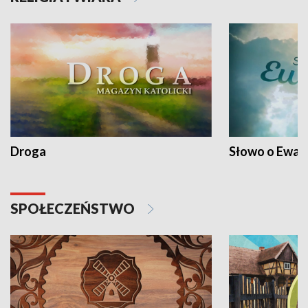
Droga
Słowo o Ewang
SPOŁECZEŃSTWO