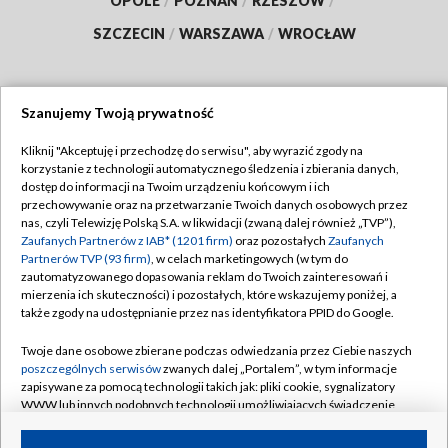
OPOLE
/
POZNAŃ
/
RZESZÓW
/
SZCZECIN
/
WARSZAWA
/
WROCŁAW
Szanujemy Twoją prywatność
Dołącz do nas:
Kliknij "Akceptuję i przechodzę do serwisu", aby wyrazić zgody na
korzystanie z technologii automatycznego śledzenia i zbierania danych,
TVP
dostęp do informacji na Twoim urządzeniu końcowym i ich
Abonament TVP
przechowywanie oraz na przetwarzanie Twoich danych osobowych przez
Regulamin TVP
nas, czyli Telewizję Polską S.A. w likwidacji (zwaną dalej również „TVP”),
Emisja w TVP
Zaufanych Partnerów z IAB* (1201 firm)
oraz pozostałych
Zaufanych
Polityka prywatności
Partnerów TVP (93 firm)
, w celach marketingowych (w tym do
Centrum informacji TVP
Moje zgody
zautomatyzowanego dopasowania reklam do Twoich zainteresowań i
mierzenia ich skuteczności) i pozostałych, które wskazujemy poniżej, a
Naziemna Telewizja Cyfrowa
Pomoc
także zgody na udostępnianie przez nas identyfikatora PPID do Google.
Sklep TVP
Biuro reklamy
Twoje dane osobowe zbierane podczas odwiedzania przez Ciebie naszych
Rada Programowa
poszczególnych serwisów
zwanych dalej „Portalem”, w tym informacje
Kontakt
zapisywane za pomocą technologii takich jak: pliki cookie, sygnalizatory
System NOS
WWW lub innych podobnych technologii umożliwiających świadczenie
dopasowanych i bezpiecznych usług, personalizację treści oraz reklam,
Informacje o nadawcy
Kanały
udostępnianie funkcji mediów społecznościowych oraz analizowanie