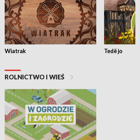
Wiatrak
Tedë jo
ROLNICTWO I WIEŚ