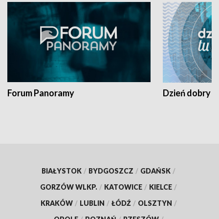
Forum Panoramy
Dzień dobry t
BIAŁYSTOK
/
BYDGOSZCZ
/
GDAŃSK
/
GORZÓW WLKP.
/
KATOWICE
/
KIELCE
/
KRAKÓW
/
LUBLIN
/
ŁÓDŹ
/
OLSZTYN
/