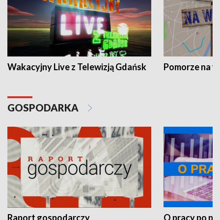
Wakacyjny Live z Telewizją Gdańsk
Pomorze na 
GOSPODARKA
Raport gospodarczy
O pracy po pr