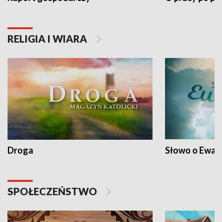
RELIGIA I WIARA
Droga
Słowo o Ewang
SPOŁECZEŃSTWO