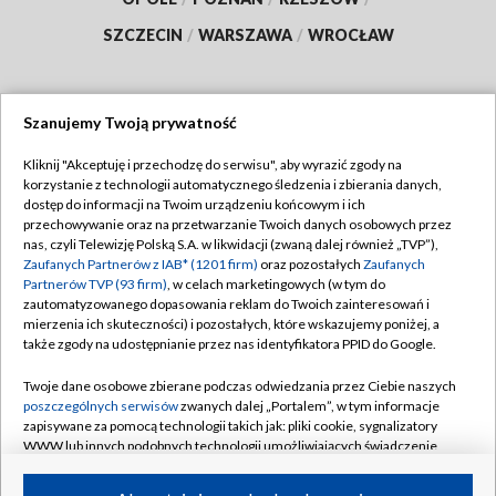
SZCZECIN
/
WARSZAWA
/
WROCŁAW
Szanujemy Twoją prywatność
Dołącz do nas:
Kliknij "Akceptuję i przechodzę do serwisu", aby wyrazić zgody na
korzystanie z technologii automatycznego śledzenia i zbierania danych,
TVP
dostęp do informacji na Twoim urządzeniu końcowym i ich
Abonament TVP
przechowywanie oraz na przetwarzanie Twoich danych osobowych przez
Regulamin TVP
nas, czyli Telewizję Polską S.A. w likwidacji (zwaną dalej również „TVP”),
Emisja w TVP
Polityka prywatności
Zaufanych Partnerów z IAB* (1201 firm)
oraz pozostałych
Zaufanych
Partnerów TVP (93 firm)
, w celach marketingowych (w tym do
Centrum informacji TVP
Moje zgody
zautomatyzowanego dopasowania reklam do Twoich zainteresowań i
mierzenia ich skuteczności) i pozostałych, które wskazujemy poniżej, a
Naziemna Telewizja Cyfrowa
Pomoc
także zgody na udostępnianie przez nas identyfikatora PPID do Google.
Sklep TVP
Biuro reklamy
Twoje dane osobowe zbierane podczas odwiedzania przez Ciebie naszych
Rada Programowa
Kontakt
poszczególnych serwisów
zwanych dalej „Portalem”, w tym informacje
zapisywane za pomocą technologii takich jak: pliki cookie, sygnalizatory
System NOS
WWW lub innych podobnych technologii umożliwiających świadczenie
dopasowanych i bezpiecznych usług, personalizację treści oraz reklam,
Informacje o nadawcy
Kanały
udostępnianie funkcji mediów społecznościowych oraz analizowanie