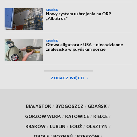
GDAŃSK
Nowy system uzbrojenia na ORP
„Albatros”
GDAŃSK
Głowa aligatora z USA – niecodzienne
znalezisko w gdyńskim porcie
ZOBACZ WIĘCEJ
BIAŁYSTOK
/
BYDGOSZCZ
/
GDAŃSK
/
GORZÓW WLKP.
/
KATOWICE
/
KIELCE
/
KRAKÓW
/
LUBLIN
/
ŁÓDŹ
/
OLSZTYN
/
OPOLE
/
POZNAŃ
/
RZESZÓW
/