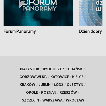
Forum Panoramy
Dzień dobry t
BIAŁYSTOK
/
BYDGOSZCZ
/
GDAŃSK
/
GORZÓW WLKP.
/
KATOWICE
/
KIELCE
/
KRAKÓW
/
LUBLIN
/
ŁÓDŹ
/
OLSZTYN
/
OPOLE
/
POZNAŃ
/
RZESZÓW
/
SZCZECIN
/
WARSZAWA
/
WROCŁAW