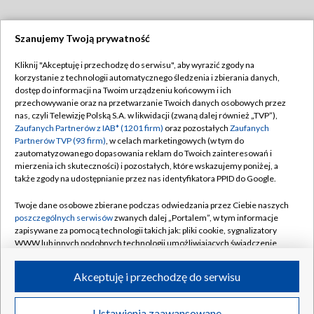
Szanujemy Twoją prywatność
Dołącz do nas:
Kliknij "Akceptuję i przechodzę do serwisu", aby wyrazić zgody na
korzystanie z technologii automatycznego śledzenia i zbierania danych,
TVP
dostęp do informacji na Twoim urządzeniu końcowym i ich
Abonament TVP
przechowywanie oraz na przetwarzanie Twoich danych osobowych przez
Regulamin TVP
nas, czyli Telewizję Polską S.A. w likwidacji (zwaną dalej również „TVP”),
Emisja w TVP
Zaufanych Partnerów z IAB* (1201 firm)
oraz pozostałych
Zaufanych
Polityka prywatności
Partnerów TVP (93 firm)
, w celach marketingowych (w tym do
Centrum informacji TVP
Moje zgody
zautomatyzowanego dopasowania reklam do Twoich zainteresowań i
mierzenia ich skuteczności) i pozostałych, które wskazujemy poniżej, a
Naziemna Telewizja Cyfrowa
Pomoc
także zgody na udostępnianie przez nas identyfikatora PPID do Google.
Sklep TVP
Biuro reklamy
Twoje dane osobowe zbierane podczas odwiedzania przez Ciebie naszych
Rada Programowa
poszczególnych serwisów
zwanych dalej „Portalem”, w tym informacje
Kontakt
zapisywane za pomocą technologii takich jak: pliki cookie, sygnalizatory
System NOS
WWW lub innych podobnych technologii umożliwiających świadczenie
dopasowanych i bezpiecznych usług, personalizację treści oraz reklam,
Informacje o nadawcy
Kanały
udostępnianie funkcji mediów społecznościowych oraz analizowanie
Akceptuję i przechodzę do serwisu
ruchu w Internecie.
Program dla prasy
©2026 Telewizja Polska S.A. w likwidacji
Biuro Reklamy
Twoje dane osobowe zbierane podczas odwiedzania przez Ciebie
Ustawienia zaawansowane