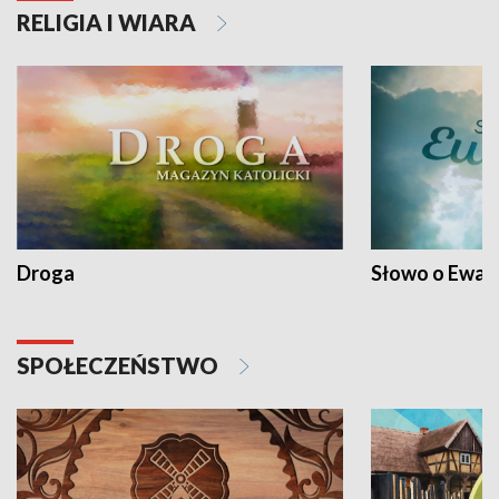
RELIGIA I WIARA
Droga
Słowo o Ewang
SPOŁECZEŃSTWO