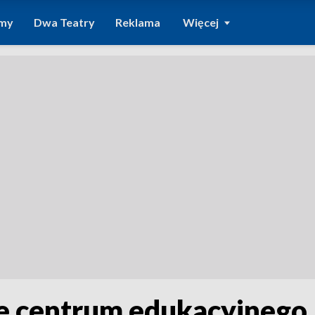
amy
Dwa Teatry
Reklama
Więcej
e centrum edukacyjnego