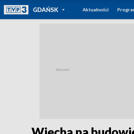
POWRÓT DO
GDAŃSK
Aktualności
Progr
TVP REGIONY
Wiecha na budowi