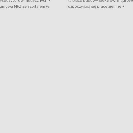
dyspozytorów medycznych •
Na placu budowy elektrowni jądrow
umowa NFZ ze szpitalem w
rozpoczynają się prace ziemne •
• Otwarto Morski Terminal
Podpisano umowę na budowę obwo
nkowy • Budowa morskiej farmy
Starogardu Gdańskiego • Za kilka dn
 • Korki na gdańskich Stogach •
wodowanie ORP „Wicher” • 18 mili
czne zachowania na torach •
złotych na inwestycje w szkołach w
nowych „trajtków” dla Gdyni
i Wejherowie • Nowy sprzęt
kardiologiczny dla Puckiego Szpitala
Pomorzu znów rekordowe upały