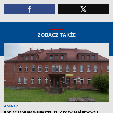
ZOBACZ TAKŻE
GDAŃSK
Koniec szpitala w Miastku. NFZ rozwiązał umowę z