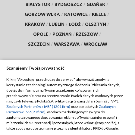
BIAŁYSTOK
/
BYDGOSZCZ
/
GDAŃSK
/
GORZÓW WLKP.
/
KATOWICE
/
KIELCE
/
KRAKÓW
/
LUBLIN
/
ŁÓDŹ
/
OLSZTYN
/
OPOLE
/
POZNAŃ
/
RZESZÓW
/
SZCZECIN
/
WARSZAWA
/
WROCŁAW
Szanujemy Twoją prywatność
Dołącz do nas:
Kliknij "Akceptuję i przechodzę do serwisu", aby wyrazić zgody na
korzystanie z technologii automatycznego śledzenia i zbierania danych,
TVP
dostęp do informacji na Twoim urządzeniu końcowym i ich
Abonament TVP
przechowywanie oraz na przetwarzanie Twoich danych osobowych przez
Regulamin TVP
nas, czyli Telewizję Polską S.A. w likwidacji (zwaną dalej również „TVP”),
Emisja w TVP
Polityka prywatności
Zaufanych Partnerów z IAB* (1201 firm)
oraz pozostałych
Zaufanych
Partnerów TVP (93 firm)
, w celach marketingowych (w tym do
Centrum informacji TVP
Moje zgody
zautomatyzowanego dopasowania reklam do Twoich zainteresowań i
mierzenia ich skuteczności) i pozostałych, które wskazujemy poniżej, a
Naziemna Telewizja Cyfrowa
Pomoc
także zgody na udostępnianie przez nas identyfikatora PPID do Google.
Sklep TVP