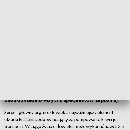
29 października - Światowy Dzień Serca
Na cały świecie 29 października obchodzimy Dzień
Serca. Święto poświęcone jest zapobieganiu
chorobom układu krążenia, a także profilaktyce.
Choroby układu sercowo-naczyniowego stanowią
najczęstszą przyczynę zgonów na świecie.
Przyczyniła się do tego również pandemia, wiele
osób odkładało wizyty u specjalistów na później.
Serce - główny organ człowieka, najważniejszy element
układu krążenia, odpowiadający za pompowanie krwi i jej
transport. W ciągu życia człowieka może wykonać nawet 2,5