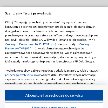
Szanujemy Twoją prywatność
Dołącz do nas:
Kliknij "Akceptuję i przechodzę do serwisu", aby wyrazić zgody na
korzystanie z technologii automatycznego śledzenia i zbierania danych,
TVP
dostęp do informacji na Twoim urządzeniu końcowym i ich
Abonament TVP
przechowywanie oraz na przetwarzanie Twoich danych osobowych przez
Regulamin TVP
nas, czyli Telewizję Polską S.A. w likwidacji (zwaną dalej również „TVP”),
Emisja w TVP
Zaufanych Partnerów z IAB* (1201 firm)
oraz pozostałych
Zaufanych
Polityka prywatności
Partnerów TVP (93 firm)
, w celach marketingowych (w tym do
Centrum informacji TVP
Moje zgody
zautomatyzowanego dopasowania reklam do Twoich zainteresowań i
mierzenia ich skuteczności) i pozostałych, które wskazujemy poniżej, a
Naziemna Telewizja Cyfrowa
Pomoc
także zgody na udostępnianie przez nas identyfikatora PPID do Google.
Sklep TVP
Biuro reklamy
Twoje dane osobowe zbierane podczas odwiedzania przez Ciebie naszych
Rada Programowa
poszczególnych serwisów
zwanych dalej „Portalem”, w tym informacje
Kontakt
zapisywane za pomocą technologii takich jak: pliki cookie, sygnalizatory
System NOS
WWW lub innych podobnych technologii umożliwiających świadczenie
dopasowanych i bezpiecznych usług, personalizację treści oraz reklam,
Informacje o nadawcy
Kanały
udostępnianie funkcji mediów społecznościowych oraz analizowanie
Akceptuję i przechodzę do serwisu
ruchu w Internecie.
Program dla prasy
©2026 Telewizja Polska S.A. w likwidacji
Biuro Reklamy
Twoje dane osobowe zbierane podczas odwiedzania przez Ciebie
Ustawienia zaawansowane