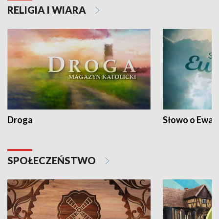
RELIGIA I WIARA
Droga
Słowo o Ewang
SPOŁECZEŃSTWO