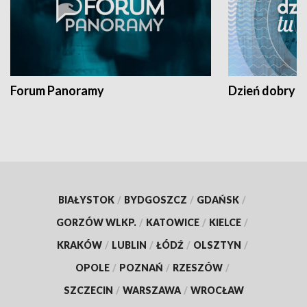
Forum Panoramy
Dzień dobry t
BIAŁYSTOK
/
BYDGOSZCZ
/
GDAŃSK
/
GORZÓW WLKP.
/
KATOWICE
/
KIELCE
/
KRAKÓW
/
LUBLIN
/
ŁÓDŹ
/
OLSZTYN
/
OPOLE
/
POZNAŃ
/
RZESZÓW
/
SZCZECIN
/
WARSZAWA
/
WROCŁAW