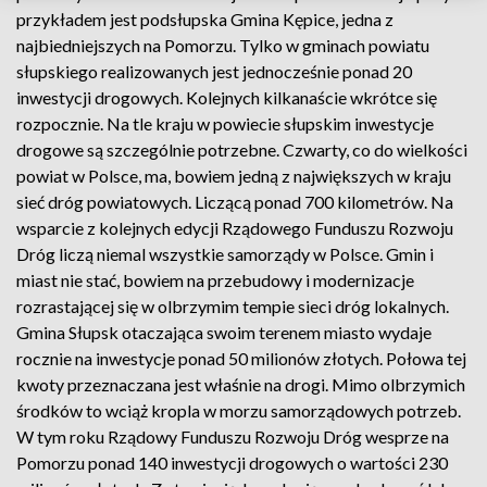
przykładem jest podsłupska Gmina Kępice, jedna z
najbiedniejszych na Pomorzu. Tylko w gminach powiatu
słupskiego realizowanych jest jednocześnie ponad 20
inwestycji drogowych. Kolejnych kilkanaście wkrótce się
rozpocznie. Na tle kraju w powiecie słupskim inwestycje
drogowe są szczególnie potrzebne. Czwarty, co do wielkości
powiat w Polsce, ma, bowiem jedną z największych w kraju
sieć dróg powiatowych. Liczącą ponad 700 kilometrów. Na
wsparcie z kolejnych edycji Rządowego Funduszu Rozwoju
Dróg liczą niemal wszystkie samorządy w Polsce. Gmin i
miast nie stać, bowiem na przebudowy i modernizacje
rozrastającej się w olbrzymim tempie sieci dróg lokalnych.
Gmina Słupsk otaczająca swoim terenem miasto wydaje
rocznie na inwestycje ponad 50 milionów złotych. Połowa tej
kwoty przeznaczana jest właśnie na drogi. Mimo olbrzymich
środków to wciąż kropla w morzu samorządowych potrzeb.
W tym roku Rządowy Funduszu Rozwoju Dróg wesprze na
Pomorzu ponad 140 inwestycji drogowych o wartości 230