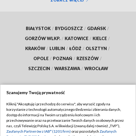
ZOBACZ WIĘCEJ
BIAŁYSTOK
/
BYDGOSZCZ
/
GDAŃSK
/
GORZÓW WLKP.
/
KATOWICE
/
KIELCE
/
KRAKÓW
/
LUBLIN
/
ŁÓDŹ
/
OLSZTYN
/
OPOLE
/
POZNAŃ
/
RZESZÓW
/
SZCZECIN
/
WARSZAWA
/
WROCŁAW
Szanujemy Twoją prywatność
Dołącz do nas:
Kliknij "Akceptuję i przechodzę do serwisu", aby wyrazić zgody na
korzystanie z technologii automatycznego śledzenia i zbierania danych,
TVP
dostęp do informacji na Twoim urządzeniu końcowym i ich
Abonament TVP
przechowywanie oraz na przetwarzanie Twoich danych osobowych przez
Regulamin TVP
nas, czyli Telewizję Polską S.A. w likwidacji (zwaną dalej również „TVP”),
Emisja w TVP
Polityka prywatności
Zaufanych Partnerów z IAB* (1201 firm)
oraz pozostałych
Zaufanych