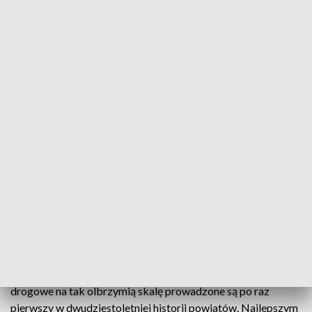
Budowy w ramach Rządowego Funduszu Rozwoju Dróg
W powiecie słupskim ruszyły przebudowy i
modernizacje ponad dwudziestu lokalnych dróg.
Inwestycje realizowane są w ramach Rządowego
Funduszu Rozwoju Dróg.
Przebudowy i modernizacje dróg lokalnych rozpoczęły się w
niemal każdej gminie Powiatu Słupskiego. Samorządowcy z
gmin Pomorza Środkowego przyznają, że inwestycje
drogowe na tak olbrzymią skalę prowadzone są po raz
pierwszy w dwudziestoletniej historii powiatów. Najlepszym