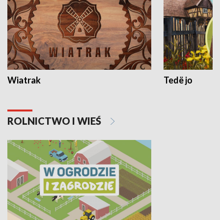
Wiatrak
Tedë jo
ROLNICTWO I WIEŚ