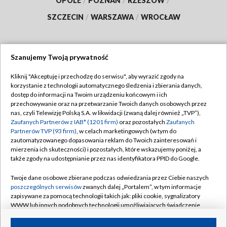
OPOLE
/
POZNAŃ
/
RZESZÓW
/
SZCZECIN
/
WARSZAWA
/
WROCŁAW
Szanujemy Twoją prywatność
Dołącz do nas:
Kliknij "Akceptuję i przechodzę do serwisu", aby wyrazić zgody na
korzystanie z technologii automatycznego śledzenia i zbierania danych,
TVP
dostęp do informacji na Twoim urządzeniu końcowym i ich
Abonament TVP
przechowywanie oraz na przetwarzanie Twoich danych osobowych przez
Regulamin TVP
nas, czyli Telewizję Polską S.A. w likwidacji (zwaną dalej również „TVP”),
Emisja w TVP
Zaufanych Partnerów z IAB* (1201 firm)
oraz pozostałych
Zaufanych
Polityka prywatności
Partnerów TVP (93 firm)
, w celach marketingowych (w tym do
Centrum informacji TVP
Moje zgody
zautomatyzowanego dopasowania reklam do Twoich zainteresowań i
mierzenia ich skuteczności) i pozostałych, które wskazujemy poniżej, a
Naziemna Telewizja Cyfrowa
Pomoc
także zgody na udostępnianie przez nas identyfikatora PPID do Google.
Sklep TVP
Biuro reklamy
Twoje dane osobowe zbierane podczas odwiedzania przez Ciebie naszych
Rada Programowa
poszczególnych serwisów
zwanych dalej „Portalem”, w tym informacje
Kontakt
zapisywane za pomocą technologii takich jak: pliki cookie, sygnalizatory
System NOS
WWW lub innych podobnych technologii umożliwiających świadczenie
dopasowanych i bezpiecznych usług, personalizację treści oraz reklam,
Informacje o nadawcy
Kanały
udostępnianie funkcji mediów społecznościowych oraz analizowanie