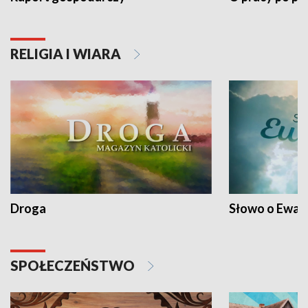
RELIGIA I WIARA
Droga
Słowo o Ewang
SPOŁECZEŃSTWO