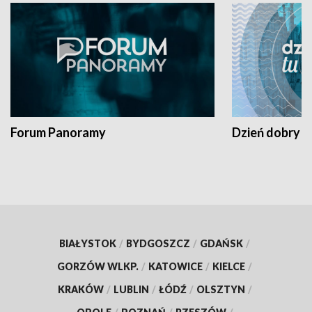
Forum Panoramy
Dzień dobry t
BIAŁYSTOK
/
BYDGOSZCZ
/
GDAŃSK
/
GORZÓW WLKP.
/
KATOWICE
/
KIELCE
/
KRAKÓW
/
LUBLIN
/
ŁÓDŹ
/
OLSZTYN
/