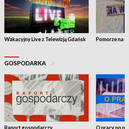
Wakacyjny Live z Telewizją Gdańsk
Pomorze na 
GOSPODARKA
Raport gospodarczy
O pracy po pr