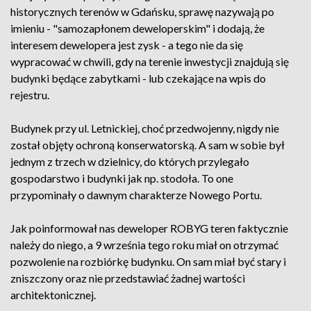
historycznych terenów w Gdańsku, sprawę nazywają po
imieniu - "samozapłonem deweloperskim" i dodają, że
interesem dewelopera jest zysk - a tego nie da się
wypracować w chwili, gdy na terenie inwestycji znajdują się
budynki będące zabytkami - lub czekające na wpis do
rejestru.
Budynek przy ul. Letnickiej, choć przedwojenny, nigdy nie
został objęty ochroną konserwatorską. A sam w sobie był
jednym z trzech w dzielnicy, do których przylegało
gospodarstwo i budynki jak np. stodoła. To one
przypominały o dawnym charakterze Nowego Portu.
Jak poinformował nas deweloper ROBYG teren faktycznie
należy do niego, a 9 września tego roku miał on otrzymać
pozwolenie na rozbiórkę budynku. On sam miał być stary i
zniszczony oraz nie przedstawiać żadnej wartości
architektonicznej.