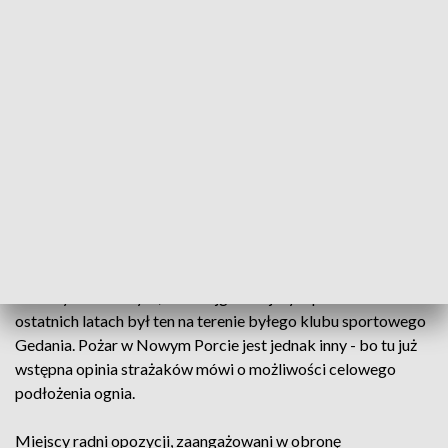
tam w nocy doszło do pożaru, a w ogniu stanął
niezamieszkały od dłuższego czasu budynek.
Przedwojenny dom przy ul. Letnickiej 4 leży w miejscu, gdzie
nową inwestycję planuje jeden z deweloperów. Ma tam
stanąć kilkanaście budynków, a zabytkowy dom - na
dostępnych wizualizacjach - w ogóle nie istnieje. Jak mówią
radni dzielnicy Nowy Port - budynek jedynie przeszkadzał
deweloperowi.
To kolejny przypadek, kiedy budynki burzące plany
deweloperów, stają w ogniu. W Gdańsku płonęły już byłe
zakłady Polmozbytu, choć najgłośniejszym pożarem w
ostatnich latach był ten na terenie byłego klubu sportowego
Gedania. Pożar w Nowym Porcie jest jednak inny - bo tu już
wstępna opinia strażaków mówi o możliwości celowego
podłożenia ognia.
Miejscy radni opozycji, zaangażowani w obronę