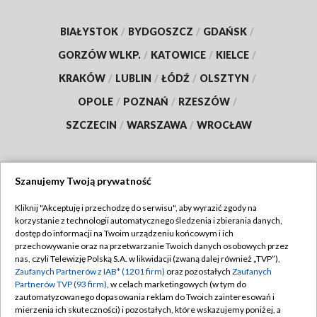
BIAŁYSTOK
/
BYDGOSZCZ
/
GDAŃSK
/
GORZÓW WLKP.
/
KATOWICE
/
KIELCE
/
KRAKÓW
/
LUBLIN
/
ŁÓDŹ
/
OLSZTYN
/
OPOLE
/
POZNAŃ
/
RZESZÓW
/
SZCZECIN
/
WARSZAWA
/
WROCŁAW
Szanujemy Twoją prywatność
Dołącz do nas:
Kliknij "Akceptuję i przechodzę do serwisu", aby wyrazić zgody na
korzystanie z technologii automatycznego śledzenia i zbierania danych,
TVP
dostęp do informacji na Twoim urządzeniu końcowym i ich
Abonament TVP
przechowywanie oraz na przetwarzanie Twoich danych osobowych przez
Regulamin TVP
nas, czyli Telewizję Polską S.A. w likwidacji (zwaną dalej również „TVP”),
Emisja w TVP
Polityka prywatności
Zaufanych Partnerów z IAB* (1201 firm)
oraz pozostałych
Zaufanych
Partnerów TVP (93 firm)
, w celach marketingowych (w tym do
Centrum informacji TVP
Moje zgody
zautomatyzowanego dopasowania reklam do Twoich zainteresowań i
mierzenia ich skuteczności) i pozostałych, które wskazujemy poniżej, a
Naziemna Telewizja Cyfrowa