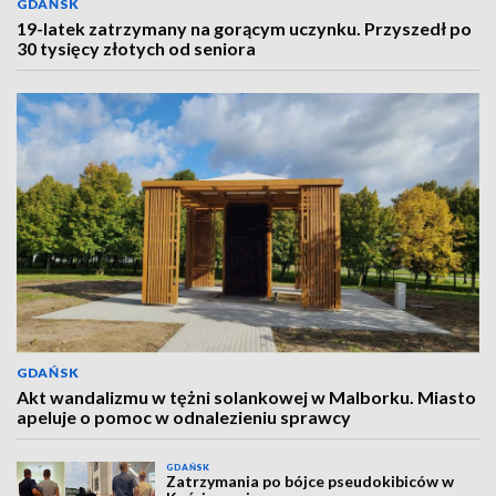
GDAŃSK
19-latek zatrzymany na gorącym uczynku. Przyszedł po
30 tysięcy złotych od seniora
GDAŃSK
Akt wandalizmu w tężni solankowej w Malborku. Miasto
apeluje o pomoc w odnalezieniu sprawcy
GDAŃSK
Zatrzymania po bójce pseudokibiców w