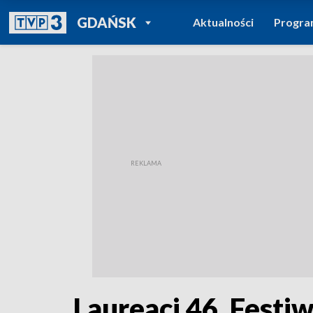
POWRÓT DO
GDAŃSK
Aktualności
Progr
TVP REGIONY
Laureaci 46. Festi