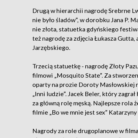
Drugą w hierarchii nagrodę Srebrne Lw
nie było śladów”, w dorobku Jana P. M
nie złota, statuetka gdyńskiego festiw
też nagrodę za zdjęcia Łukasza Gutta, 
Jarzębskiego.
Trzecią statuetkę - nagrodę Złoty Pazu
filmowi „Mosquito State”. Za stworzen
oparty na prozie Doroty Masłowskiej r
„Inni ludzie”. Jacek Beler, który zagra
za główną rolę męską. Najlepsze rola ż
filmie „Bo we mnie jest sex” Katarzy
Nagrody za role drugoplanowe w filma