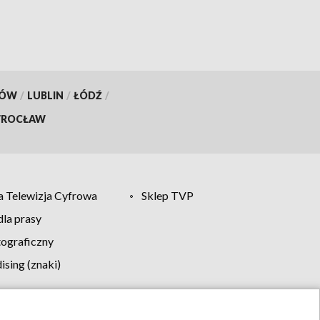
KÓW
/
LUBLIN
/
ŁÓDŹ
/
ROCŁAW
 Telewizja Cyfrowa
Sklep TVP
la prasy
tograficzny
sing (znaki)