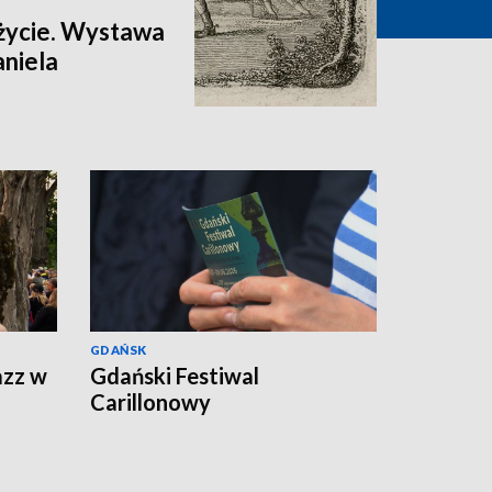
 życie. Wystawa
aniela
GDAŃSK
azz w
Gdański Festiwal
Carillonowy