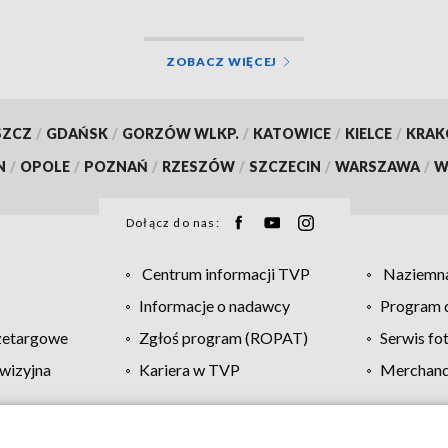
ZOBACZ WIĘCEJ
SZCZ
/
GDAŃSK
/
GORZÓW WLKP.
/
KATOWICE
/
KIELCE
/
KRA
N
/
OPOLE
/
POZNAŃ
/
RZESZÓW
/
SZCZECIN
/
WARSZAWA
/
W
Dołącz do nas:
Centrum informacji TVP
Naziemna
Informacje o nadawcy
Program d
zetargowe
Zgłoś program (ROPAT)
Serwis fo
wizyjna
Kariera w TVP
Merchandi