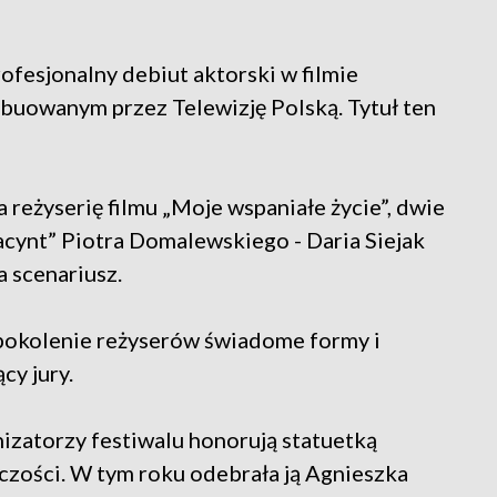
ofesjonalny debiut aktorski w filmie
buowanym przez Telewizję Polską. Tytuł ten
reżyserię filmu „Moje wspaniałe życie”, dwie
acynt” Piotra Domalewskiego - Daria Siejak
a scenariusz.
pokolenie reżyserów świadome formy i
y jury.
zatorzy festiwalu honorują statuetką
zości. W tym roku odebrała ją Agnieszka