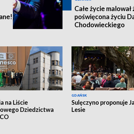
Całe życie malował
ane!
poświęcona życiu D
Chodowieckiego
GDAŃSK
a na Liście
Sulęczyno proponuje J
towego Dziedzictwa
Lesie
SCO