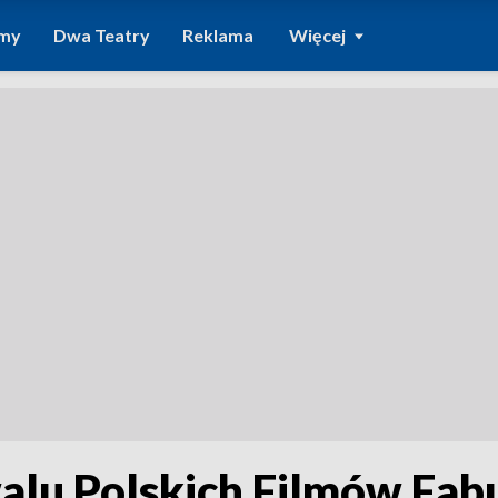
amy
Dwa Teatry
Reklama
Więcej
walu Polskich Filmów Fab