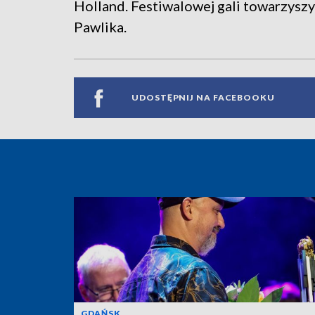
Holland. Festiwalowej gali towarzys
Pawlika.
UDOSTĘPNIJ NA FACEBOOKU
GDAŃSK