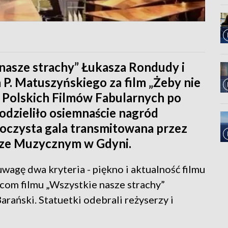
 nasze strachy” Łukasza Rondudy i
 P. Matuszyńskiego za film „Żeby nie
lu Polskich Filmów Fabularnych po
odzieliło osiemnaście nagród
roczysta gala transmitowana przez
rze Muzycznym w Gdyni.
wagę dwa kryteria - piękno i aktualność filmu
com filmu „Wszystkie nasze strachy”
rański. Statuetki odebrali reżyserzy i