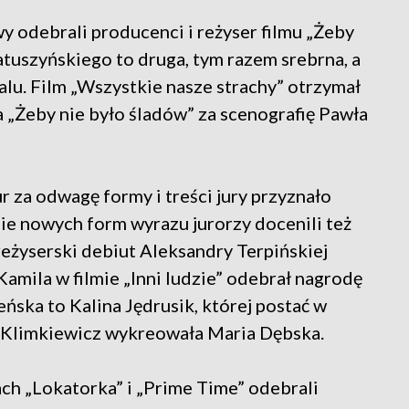
y odebrali producenci i reżyser filmu „Żeby
atuszyńskiego to druga, tym razem srebrna, a
alu. Film „Wszystkie nasze strachy” otrzymał
a „Żeby nie było śladów” za scenografię Pawła
r za odwagę formy i treści jury przyznało
ie nowych form wyrazu jurorzy docenili też
eżyserski debiut Aleksandry Terpińskiej
ł Kamila w filmie „Inni ludzie” odebrał nagrodę
eńska to Kalina Jędrusik, której postać w
ny Klimkiewicz wykreowała Maria Dębska.
ch „Lokatorka” i „Prime Time” odebrali