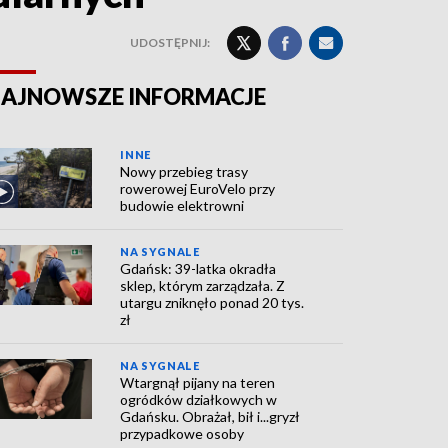
UDOSTĘPNIJ:
AJNOWSZE INFORMACJE
INNE
Nowy przebieg trasy
rowerowej EuroVelo przy
budowie elektrowni
NA SYGNALE
Gdańsk: 39-latka okradła
sklep, którym zarządzała. Z
utargu zniknęło ponad 20 tys.
zł
NA SYGNALE
Wtargnął pijany na teren
ogródków działkowych w
Gdańsku. Obrażał, bił i...gryzł
przypadkowe osoby