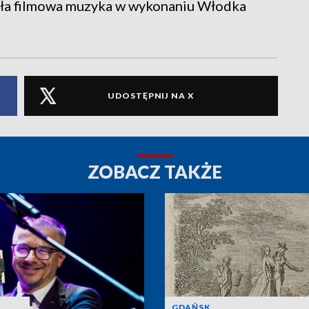
zyła filmowa muzyka w wykonaniu Włodka
UDOSTĘPNIJ NA X
ZOBACZ TAKŻE
GDAŃSK