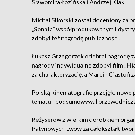
Sławomira Łozińska i Andrzej Kłak.
Michał Sikorski został doceniony za pr
„Sonata” współprodukowanym i dystry
zdobył też nagrodę publiczności.
Łukasz Grzegorzek odebrał nagrodę za 
nagrody indywidualne zdobył film „Hi
za charakteryzację, a Marcin Ciastoń z
Polską kinematografie przejęło nowe 
tematu - podsumowywał przewodnicząc
Reżyserów z wielkim dorobkiem organi
Patynowych Lwów za całokształt twórc