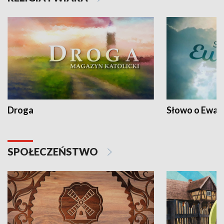
Droga
Słowo o Ewang
SPOŁECZEŃSTWO