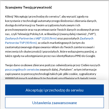
Szanujemy Twoją prywatność
Dołącz do nas:
Kliknij "Akceptuję i przechodzę do serwisu", aby wyrazić zgody na
korzystanie z technologii automatycznego śledzenia i zbierania danych,
TVP
dostęp do informacji na Twoim urządzeniu końcowym i ich
Abonament TVP
przechowywanie oraz na przetwarzanie Twoich danych osobowych przez
Regulamin TVP
nas, czyli Telewizję Polską S.A. w likwidacji (zwaną dalej również „TVP”),
Emisja w TVP
Zaufanych Partnerów z IAB* (1201 firm)
oraz pozostałych
Zaufanych
Polityka prywatności
Partnerów TVP (93 firm)
, w celach marketingowych (w tym do
Centrum informacji TVP
Moje zgody
zautomatyzowanego dopasowania reklam do Twoich zainteresowań i
mierzenia ich skuteczności) i pozostałych, które wskazujemy poniżej, a
Naziemna Telewizja Cyfrowa
Pomoc
także zgody na udostępnianie przez nas identyfikatora PPID do Google.
Sklep TVP
Biuro reklamy
Twoje dane osobowe zbierane podczas odwiedzania przez Ciebie naszych
Rada Programowa
poszczególnych serwisów
zwanych dalej „Portalem”, w tym informacje
Kontakt
zapisywane za pomocą technologii takich jak: pliki cookie, sygnalizatory
System NOS
WWW lub innych podobnych technologii umożliwiających świadczenie
dopasowanych i bezpiecznych usług, personalizację treści oraz reklam,
Informacje o nadawcy
Kanały
udostępnianie funkcji mediów społecznościowych oraz analizowanie
Akceptuję i przechodzę do serwisu
ruchu w Internecie.
Program dla prasy
©2026 Telewizja Polska S.A. w likwidacji
Biuro Reklamy
Twoje dane osobowe zbierane podczas odwiedzania przez Ciebie
Ustawienia zaawansowane
poszczególnych serwisów
na Portalu, takie jak adresy IP, identyfikatory
Ogłoszenie przetargowe