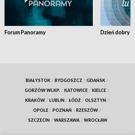
Forum Panoramy
Dzień dobry t
BIAŁYSTOK
/
BYDGOSZCZ
/
GDAŃSK
/
GORZÓW WLKP.
/
KATOWICE
/
KIELCE
/
KRAKÓW
/
LUBLIN
/
ŁÓDŹ
/
OLSZTYN
/
OPOLE
/
POZNAŃ
/
RZESZÓW
/
SZCZECIN
/
WARSZAWA
/
WROCŁAW