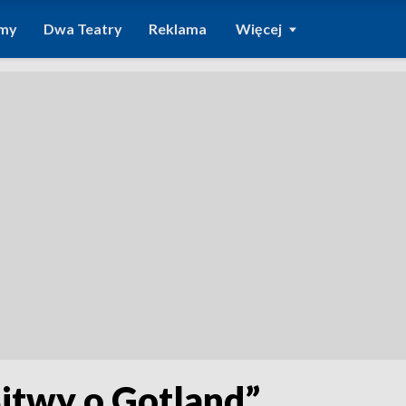
amy
Dwa Teatry
Reklama
Więcej
Bitwy o Gotland”