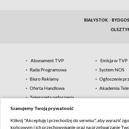
BIAŁYSTOK
/
BYDGO
OLSZTY
Abonament TVP
Emisja w TVP
Rada Programowa
System NOS
Biuro Reklamy
Ogłoszenie pr
Oferta Handlowa
Akademia Tele
Telegazeta ogłoszenia
Szanujemy Twoją prywatność
Regulamin TVP
Kliknij "Akceptuję i przechodzę do serwisu", aby wyrazić zg
końcowym i ich przechowywanie oraz na przetwarzanie Twoich