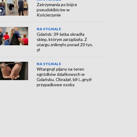
Zatrzymania po bójce
pseudokibiców w
Kościerzynie
NA SYGNALE
Gdańsk: 39-latka okradła
sklep, którym zarządzała. Z
utargu zniknęło ponad 20 tys.
zł
NA SYGNALE
Wtargnął pijany na teren
ogródków działkowych w
Gdańsku. Obrażał, bił i...gryzł
przypadkowe osoby