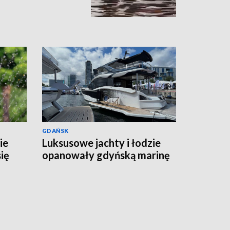
GDAŃSK
ie
Luksusowe jachty i łodzie
ię
opanowały gdyńską marinę