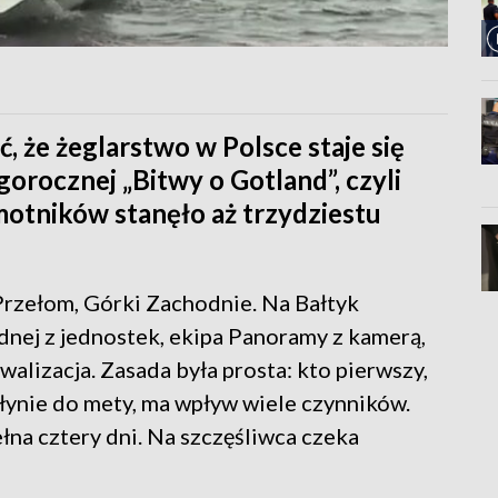
 że żeglarstwo w Polsce staje się
gorocznej „Bitwy o Gotland”, czyli
motników stanęło aż trzydziestu
Przełom, Górki Zachodnie. Na Bałtyk
dnej z jednostek, ekipa Panoramy z kamerą,
ywalizacja. Zasada była prosta: kto pierwszy,
opłynie do mety, ma wpływ wiele czynników.
łna cztery dni. Na szczęśliwca czeka