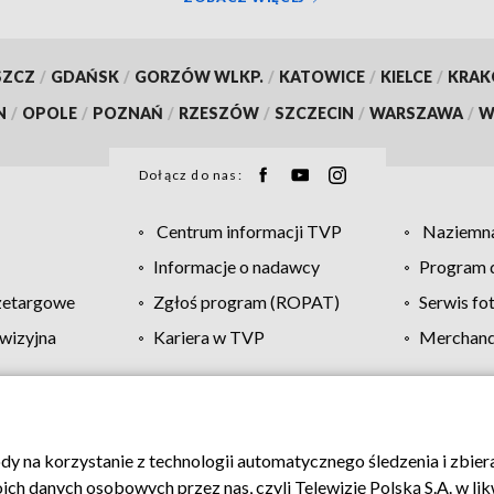
SZCZ
/
GDAŃSK
/
GORZÓW WLKP.
/
KATOWICE
/
KIELCE
/
KRA
N
/
OPOLE
/
POZNAŃ
/
RZESZÓW
/
SZCZECIN
/
WARSZAWA
/
W
Dołącz do nas:
Centrum informacji TVP
Naziemna
Informacje o nadawcy
Program d
zetargowe
Zgłoś program (ROPAT)
Serwis fo
wizyjna
Kariera w TVP
Merchandi
Polityka prywatności
Moje zgody
Pomoc
Biuro re
ody na korzystanie z technologii automatycznego śledzenia i zbie
 danych osobowych przez nas, czyli Telewizję Polską S.A. w likw