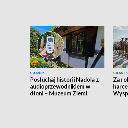
GDAŃSK
GDAŃSK
Posłuchaj historii Nadola z
Za ro
audioprzewodnikiem w
harce
dłoni – Muzeum Ziemi
Wyspi
Puckiej z nowymi
udogodnieniami dla
turystów!