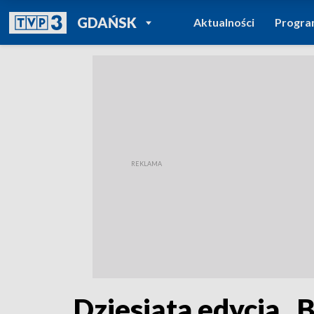
POWRÓT DO
GDAŃSK
Aktualności
Progr
TVP REGIONY
Dziesiąta edycja „