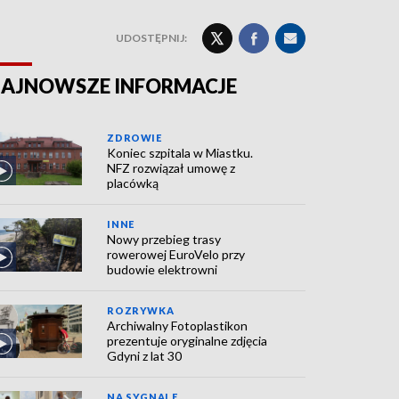
UDOSTĘPNIJ:
AJNOWSZE INFORMACJE
ZDROWIE
Koniec szpitala w Miastku.
NFZ rozwiązał umowę z
placówką
INNE
Nowy przebieg trasy
rowerowej EuroVelo przy
budowie elektrowni
ROZRYWKA
Archiwalny Fotoplastikon
prezentuje oryginalne zdjęcia
Gdyni z lat 30
NA SYGNALE