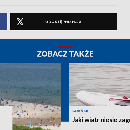
UDOSTĘPNIJ NA X
ZOBACZ TAKŻE
GDAŃSK
Jaki wiatr niesie za