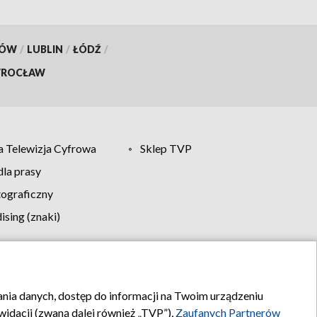
KÓW
/
LUBLIN
/
ŁÓDŹ
/
ROCŁAW
 Telewizja Cyfrowa
Sklep TVP
la prasy
tograficzny
sing (znaki)
klamy
Kontakt
rania danych, dostęp do informacji na Twoim urządzeniu
idacji (zwaną dalej również „TVP”),
Zaufanych Partnerów