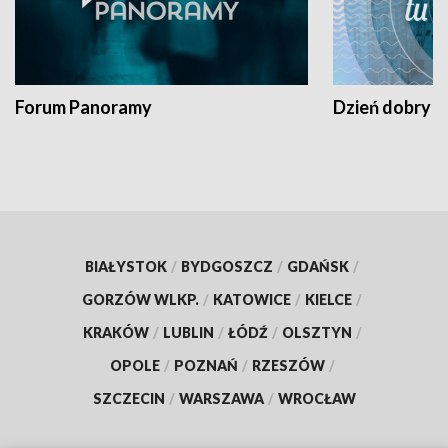
Forum Panoramy
Dzień dobry t
BIAŁYSTOK
/
BYDGOSZCZ
/
GDAŃSK
/
GORZÓW WLKP.
/
KATOWICE
/
KIELCE
/
KRAKÓW
/
LUBLIN
/
ŁÓDŹ
/
OLSZTYN
/
OPOLE
/
POZNAŃ
/
RZESZÓW
/
SZCZECIN
/
WARSZAWA
/
WROCŁAW