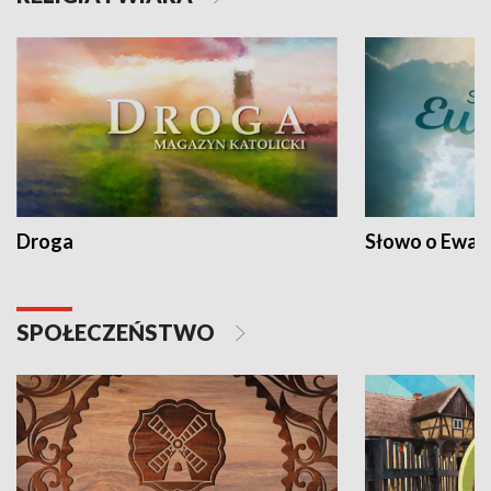
Droga
Słowo o Ewang
SPOŁECZEŃSTWO