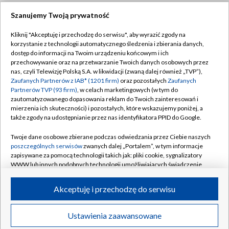
Szanujemy Twoją prywatność
Dołącz do nas:
Kliknij "Akceptuję i przechodzę do serwisu", aby wyrazić zgody na
korzystanie z technologii automatycznego śledzenia i zbierania danych,
TVP
dostęp do informacji na Twoim urządzeniu końcowym i ich
Abonament TVP
przechowywanie oraz na przetwarzanie Twoich danych osobowych przez
Regulamin TVP
nas, czyli Telewizję Polską S.A. w likwidacji (zwaną dalej również „TVP”),
Emisja w TVP
Zaufanych Partnerów z IAB* (1201 firm)
oraz pozostałych
Zaufanych
Polityka prywatności
Partnerów TVP (93 firm)
, w celach marketingowych (w tym do
Centrum informacji TVP
Moje zgody
zautomatyzowanego dopasowania reklam do Twoich zainteresowań i
mierzenia ich skuteczności) i pozostałych, które wskazujemy poniżej, a
Naziemna Telewizja Cyfrowa
Pomoc
także zgody na udostępnianie przez nas identyfikatora PPID do Google.
Sklep TVP
Biuro reklamy
Twoje dane osobowe zbierane podczas odwiedzania przez Ciebie naszych
Rada Programowa
poszczególnych serwisów
zwanych dalej „Portalem”, w tym informacje
Kontakt
zapisywane za pomocą technologii takich jak: pliki cookie, sygnalizatory
System NOS
WWW lub innych podobnych technologii umożliwiających świadczenie
dopasowanych i bezpiecznych usług, personalizację treści oraz reklam,
Informacje o nadawcy
Kanały
udostępnianie funkcji mediów społecznościowych oraz analizowanie
Akceptuję i przechodzę do serwisu
ruchu w Internecie.
Program dla prasy
©2026 Telewizja Polska S.A. w likwidacji
Biuro Reklamy
Twoje dane osobowe zbierane podczas odwiedzania przez Ciebie
Ustawienia zaawansowane
poszczególnych serwisów
na Portalu, takie jak adresy IP, identyfikatory
Ogłoszenie przetargowe