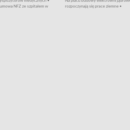
dyspozytorów medycznych •
Na placu budowy elektrowni jądrow
umowa NFZ ze szpitalem w
rozpoczynają się prace ziemne •
• Otwarto Morski Terminal
Podpisano umowę na budowę obwo
nkowy • Budowa morskiej farmy
Starogardu Gdańskiego • Za kilka dn
 • Korki na gdańskich Stogach •
wodowanie ORP „Wicher” • 18 mili
czne zachowania na torach •
złotych na inwestycje w szkołach w
nowych „trajtków” dla Gdyni
i Wejherowie • Nowy sprzęt
kardiologiczny dla Puckiego Szpitala
Pomorzu znów rekordowe upały