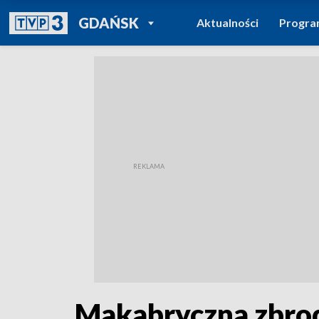
POWRÓT DO
GDAŃSK
Aktualności
Progr
TVP REGIONY
Makabryczna zbrod