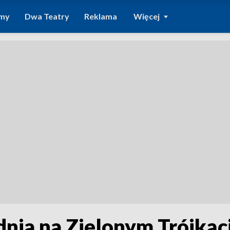
amy
Dwa Teatry
Reklama
Więcej
nia na Zielonym Trójkąc