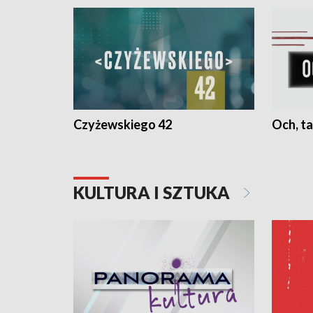
Czyżewskiego 42
Och, ta
KULTURA I SZTUKA