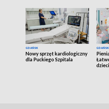
GDAŃSK
GDAŃSK
Nowy sprzęt kardiologiczny
Pieni
dla Puckiego Szpitala
Łatwo
dziec