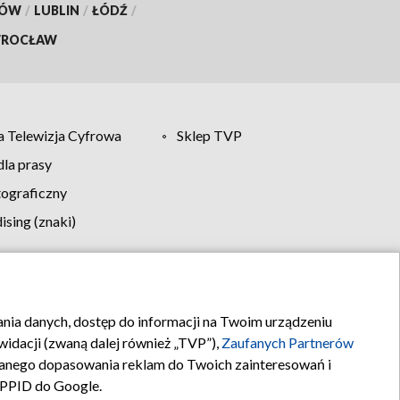
KÓW
/
LUBLIN
/
ŁÓDŹ
/
ROCŁAW
 Telewizja Cyfrowa
Sklep TVP
la prasy
tograficzny
sing (znaki)
klamy
Kontakt
rania danych, dostęp do informacji na Twoim urządzeniu
idacji (zwaną dalej również „TVP”),
Zaufanych Partnerów
anego dopasowania reklam do Twoich zainteresowań i
a PPID do Google.