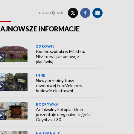
UDOSTĘPNIJ:
AJNOWSZE INFORMACJE
ZDROWIE
Koniec szpitala w Miastku.
NFZ rozwiązał umowę z
placówką
INNE
Nowy przebieg trasy
rowerowej EuroVelo przy
budowie elektrowni
ROZRYWKA
Archiwalny Fotoplastikon
prezentuje oryginalne zdjęcia
Gdyni z lat 30
NA SYGNALE