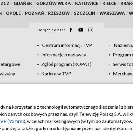
SZCZ
/
GDAŃSK
/
GORZÓW WLKP.
/
KATOWICE
/
KIELCE
/
KRA
N
/
OPOLE
/
POZNAŃ
/
RZESZÓW
/
SZCZECIN
/
WARSZAWA
/
W
Dołącz do nas:
Centrum informacji TVP
Naziemna
Informacje o nadawcy
Program d
zetargowe
Zgłoś program (ROPAT)
Serwis fo
wizyjna
Kariera w TVP
Merchandi
Polityka prywatności
Moje zgody
Pomoc
Biuro re
ody na korzystanie z technologii automatycznego śledzenia i zbie
 danych osobowych przez nas, czyli Telewizję Polską S.A. w likw
VP (93 firm)
, w celach marketingowych (w tym do zautomatyzow
 poniżej, a także zgody na udostępnianie przez nas identyfikator