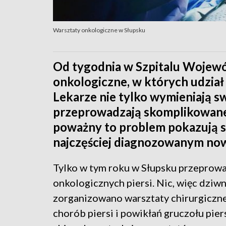
Warsztaty onkologiczne w Słupsku
Od tygodnia w Szpitalu Wojewó
onkologiczne, w których udział b
Lekarze nie tylko wymieniają sw
przeprowadzają skomplikowane o
poważny to problem pokazują st
najczęściej diagnozowanym n
Tylko w tym roku w Słupsku przeprowa
onkologicznych piersi. Nic, więc dziwn
zorganizowano warsztaty chirurgiczne
chorób piersi i powikłań gruczołu piers