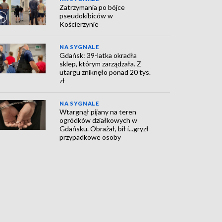
Zatrzymania po bójce
pseudokibiców w
Kościerzynie
NA SYGNALE
Gdańsk: 39-latka okradła
sklep, którym zarządzała. Z
utargu zniknęło ponad 20 tys.
zł
NA SYGNALE
Wtargnął pijany na teren
ogródków działkowych w
Gdańsku. Obrażał, bił i...gryzł
przypadkowe osoby