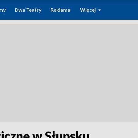
amy
Dwa Teatry
Reklama
Więcej
iczne w Słupsku