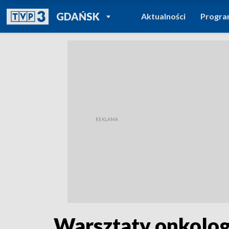
POWRÓT DO
GDAŃSK
Aktualności
Progr
TVP REGIONY
Warsztaty onkolog