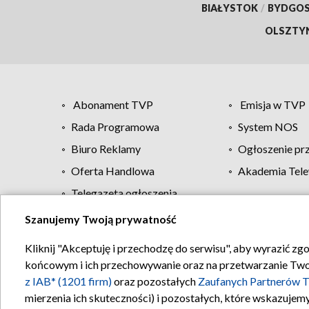
BIAŁYSTOK
/
BYDGO
OLSZTY
Abonament TVP
Emisja w TVP
Rada Programowa
System NOS
Biuro Reklamy
Ogłoszenie pr
Oferta Handlowa
Akademia Tele
Telegazeta ogłoszenia
Szanujemy Twoją prywatność
Regulamin TVP
Kliknij "Akceptuję i przechodzę do serwisu", aby wyrazić zg
końcowym i ich przechowywanie oraz na przetwarzanie Twoich
z IAB* (1201 firm)
oraz pozostałych
Zaufanych Partnerów T
mierzenia ich skuteczności) i pozostałych, które wskazujemy