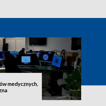
rów medycznych,
czna