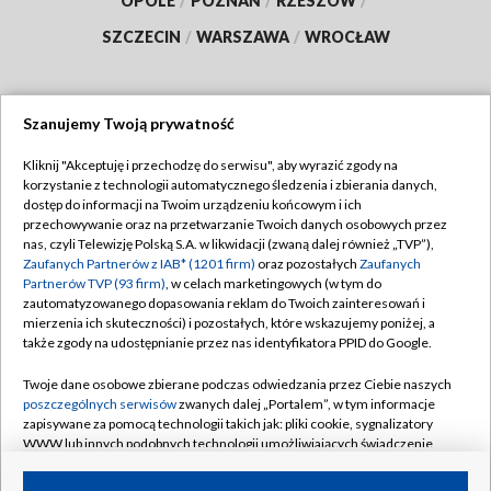
OPOLE
/
POZNAŃ
/
RZESZÓW
/
SZCZECIN
/
WARSZAWA
/
WROCŁAW
Szanujemy Twoją prywatność
Dołącz do nas:
Kliknij "Akceptuję i przechodzę do serwisu", aby wyrazić zgody na
korzystanie z technologii automatycznego śledzenia i zbierania danych,
TVP
dostęp do informacji na Twoim urządzeniu końcowym i ich
Abonament TVP
przechowywanie oraz na przetwarzanie Twoich danych osobowych przez
Regulamin TVP
nas, czyli Telewizję Polską S.A. w likwidacji (zwaną dalej również „TVP”),
Emisja w TVP
Zaufanych Partnerów z IAB* (1201 firm)
oraz pozostałych
Zaufanych
Polityka prywatności
Partnerów TVP (93 firm)
, w celach marketingowych (w tym do
Centrum informacji TVP
Moje zgody
zautomatyzowanego dopasowania reklam do Twoich zainteresowań i
mierzenia ich skuteczności) i pozostałych, które wskazujemy poniżej, a
Naziemna Telewizja Cyfrowa
Pomoc
także zgody na udostępnianie przez nas identyfikatora PPID do Google.
Sklep TVP
Biuro reklamy
Twoje dane osobowe zbierane podczas odwiedzania przez Ciebie naszych
Rada Programowa
poszczególnych serwisów
zwanych dalej „Portalem”, w tym informacje
Kontakt
zapisywane za pomocą technologii takich jak: pliki cookie, sygnalizatory
System NOS
WWW lub innych podobnych technologii umożliwiających świadczenie
dopasowanych i bezpiecznych usług, personalizację treści oraz reklam,
Informacje o nadawcy
Kanały
udostępnianie funkcji mediów społecznościowych oraz analizowanie