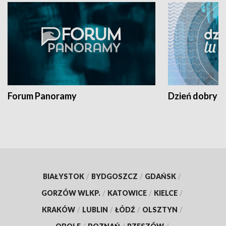
Forum Panoramy
Dzień dobry t
BIAŁYSTOK
/
BYDGOSZCZ
/
GDAŃSK
/
GORZÓW WLKP.
/
KATOWICE
/
KIELCE
/
KRAKÓW
/
LUBLIN
/
ŁÓDŹ
/
OLSZTYN
/