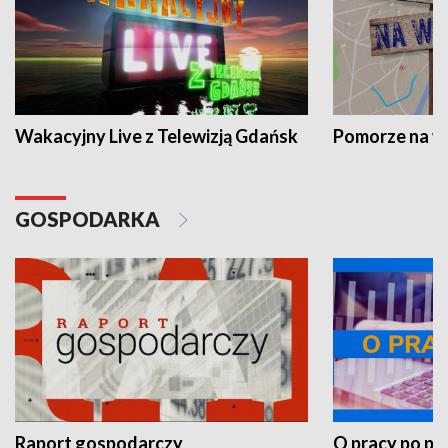
Wakacyjny Live z Telewizją Gdańsk
Pomorze na 
GOSPODARKA
Raport gospodarczy
O pracy po pr