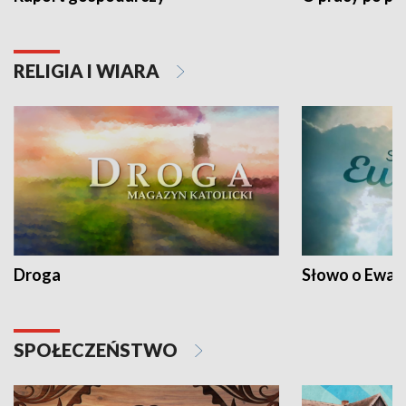
RELIGIA I WIARA
Droga
Słowo o Ewang
SPOŁECZEŃSTWO