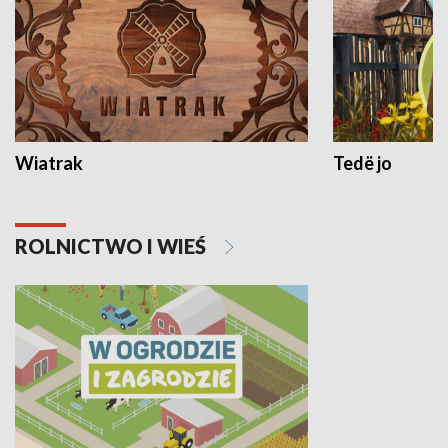
Wiatrak
Tedë jo
ROLNICTWO I WIEŚ