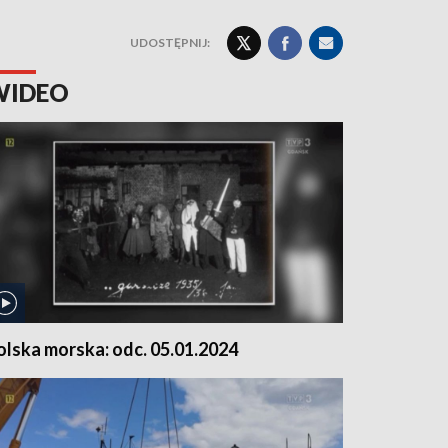
UDOSTĘPNIJ:
WIDEO
olska morska: odc. 05.01.2024