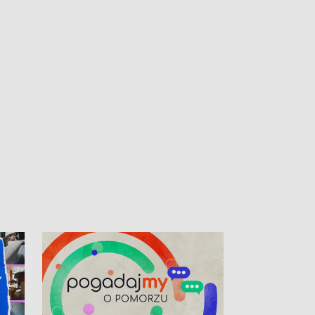
kibiców na trasie przejazdu peletonu
Tour de Pologne przez Kaszuby