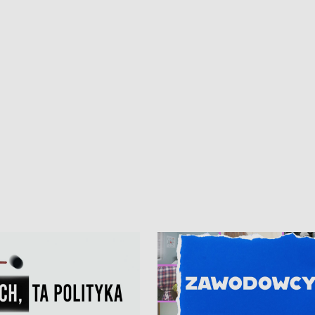
iczny dla Puckiego Szpitala • Na
witali Tour de Pologne
znów rekordowe upały