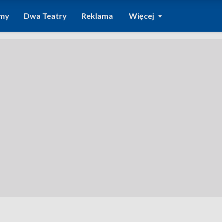
amy
Dwa Teatry
Reklama
Więcej