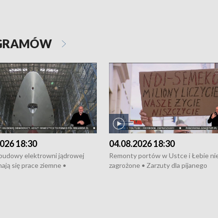
OGRAMÓW
026 18:30
04.08.2026 18:30
 budowy elektrowni jądrowej
Remonty portów w Ustce i Łebie ni
ają się prace ziemne •
zagrożone • Zarzuty dla pijanego
o umowę na budowę obwodnicy
kierowcy ciągnika • Protest
u Gdańskiego • Za kilka dni
poszkodowanych przez dewelopera
e ORP „Wicher” • 18 milionów
Gdyni • Milion zł dla dzieci z UCK od
a inwestycje w szkołach w Rumi
Cancer Fighters • Efekty wpisu Gdy
owie • Nowy sprzęt
Listę UNESCO • Kaszubscy kuczerz