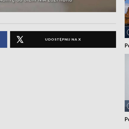
UDOSTĘPNIJ NA X
P
P