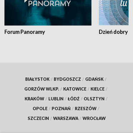
Forum Panoramy
Dzień dobry t
BIAŁYSTOK
/
BYDGOSZCZ
/
GDAŃSK
/
GORZÓW WLKP.
/
KATOWICE
/
KIELCE
/
KRAKÓW
/
LUBLIN
/
ŁÓDŹ
/
OLSZTYN
/
OPOLE
/
POZNAŃ
/
RZESZÓW
/
SZCZECIN
/
WARSZAWA
/
WROCŁAW