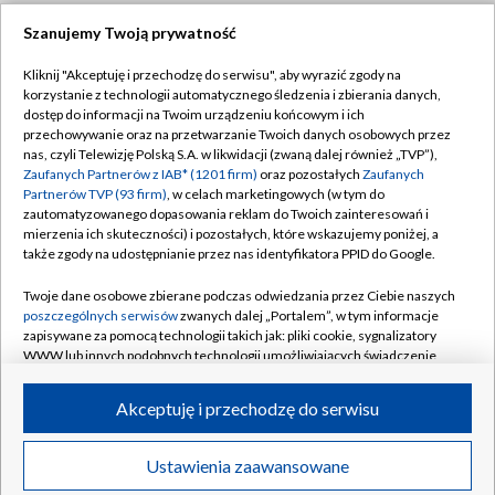
Szanujemy Twoją prywatność
Dołącz do nas:
Kliknij "Akceptuję i przechodzę do serwisu", aby wyrazić zgody na
korzystanie z technologii automatycznego śledzenia i zbierania danych,
TVP
dostęp do informacji na Twoim urządzeniu końcowym i ich
Abonament TVP
przechowywanie oraz na przetwarzanie Twoich danych osobowych przez
Regulamin TVP
nas, czyli Telewizję Polską S.A. w likwidacji (zwaną dalej również „TVP”),
Emisja w TVP
Zaufanych Partnerów z IAB* (1201 firm)
oraz pozostałych
Zaufanych
Polityka prywatności
Partnerów TVP (93 firm)
, w celach marketingowych (w tym do
Centrum informacji TVP
Moje zgody
zautomatyzowanego dopasowania reklam do Twoich zainteresowań i
mierzenia ich skuteczności) i pozostałych, które wskazujemy poniżej, a
Naziemna Telewizja Cyfrowa
Pomoc
także zgody na udostępnianie przez nas identyfikatora PPID do Google.
Sklep TVP
Biuro reklamy
Twoje dane osobowe zbierane podczas odwiedzania przez Ciebie naszych
Rada Programowa
poszczególnych serwisów
zwanych dalej „Portalem”, w tym informacje
Kontakt
zapisywane za pomocą technologii takich jak: pliki cookie, sygnalizatory
System NOS
WWW lub innych podobnych technologii umożliwiających świadczenie
dopasowanych i bezpiecznych usług, personalizację treści oraz reklam,
Informacje o nadawcy
Kanały
udostępnianie funkcji mediów społecznościowych oraz analizowanie
Akceptuję i przechodzę do serwisu
ruchu w Internecie.
Program dla prasy
©2026 Telewizja Polska S.A. w likwidacji
Biuro Reklamy
Twoje dane osobowe zbierane podczas odwiedzania przez Ciebie
Ustawienia zaawansowane
poszczególnych serwisów
na Portalu, takie jak adresy IP, identyfikatory
Ogłoszenie przetargowe