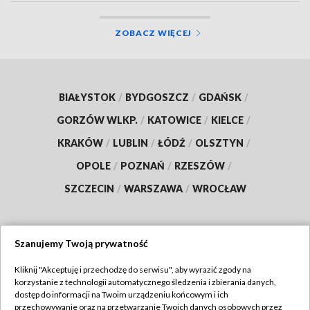
ZOBACZ WIĘCEJ
BIAŁYSTOK
/
BYDGOSZCZ
/
GDAŃSK
/
GORZÓW WLKP.
/
KATOWICE
/
KIELCE
/
KRAKÓW
/
LUBLIN
/
ŁÓDŹ
/
OLSZTYN
/
OPOLE
/
POZNAŃ
/
RZESZÓW
/
SZCZECIN
/
WARSZAWA
/
WROCŁAW
Szanujemy Twoją prywatność
Dołącz do nas:
Kliknij "Akceptuję i przechodzę do serwisu", aby wyrazić zgody na
korzystanie z technologii automatycznego śledzenia i zbierania danych,
TVP
dostęp do informacji na Twoim urządzeniu końcowym i ich
Abonament TVP
przechowywanie oraz na przetwarzanie Twoich danych osobowych przez